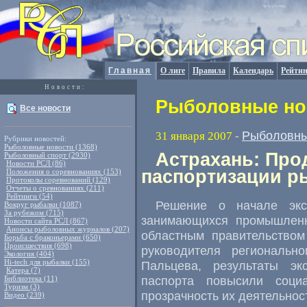
Главная
О лиге
Правила
Календарь
Рейтин
Новости:
Рыболовные нов
Все новости
Рыболовны
31 января 2007
-
Рубрики новостей:
Рыболовные новости (1368)
Астрахань: Про
Рыболовный спорт (2930)
Новости РСЛ (86)
паспортизации р
Положения о соревнованиях (153)
Протоколы соревнований (129)
Отчеты о сревнованиях (211)
Рейтинги (54)
Решение о начале экс
Вокруг рыбалки (1087)
За рубежом (715)
занимающихся промышлен
Новости сайта РСЛ (867)
Анонсы рыболовных журналов (207)
областным правительство
Борьба с браконьерами (650)
Происшествия (698)
руководителя региональн
Экология (404)
Hi-tech для рыбалки (155)
Пальцева, результаты эк
Катера (7)
паспорта повысили соци
Библиотека (11)
Туризм (3)
прозрачность их деятельнос
Видео (239)