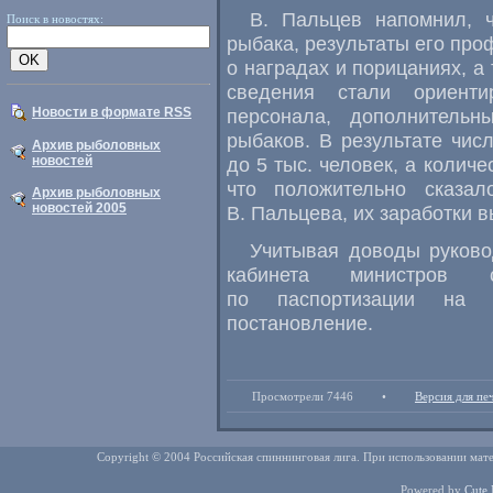
В. Пальцев напомнил, 
Поиск в новостях:
рыбака, результаты его пр
о наградах и порицаниях, а
сведения стали ориент
Новости в формате RSS
персонала, дополнитель
рыбаков. В результате чис
Архив рыболовных
новостей
до 5 тыс. человек, а колич
что положительно сказа
Архив рыболовных
новостей 2005
В. Пальцева, их заработки 
Учитывая доводы руково
кабинета министров с
по паспортизации на 
постановление.
Просмотрели 7446
•
Версия для пе
Copyright © 2004 Российская спиннинговая лига. При использовании мате
Powered by
Cute