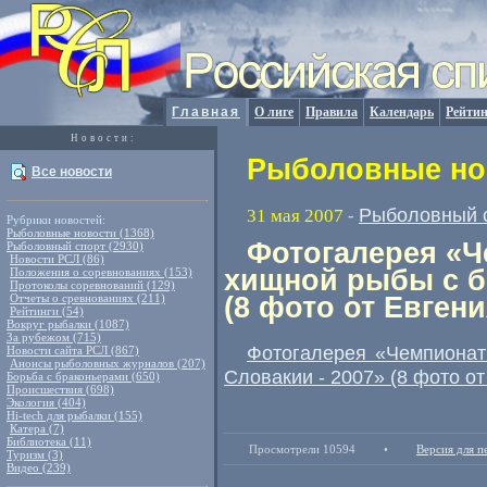
Главная
О лиге
Правила
Календарь
Рейтин
Новости:
Рыболовные нов
Все новости
Рыболовный 
31 мая 2007
-
Рубрики новостей:
Рыболовные новости (1368)
Фотогалерея «Ч
Рыболовный спорт (2930)
Новости РСЛ (86)
хищной рыбы с бе
Положения о соревнованиях (153)
Протоколы соревнований (129)
Отчеты о сревнованиях (211)
(8 фото от Евген
Рейтинги (54)
Вокруг рыбалки (1087)
За рубежом (715)
Фотогалерея «Чемпионат
Новости сайта РСЛ (867)
Анонсы рыболовных журналов (207)
Словакии - 2007» (8 фото о
Борьба с браконьерами (650)
Происшествия (698)
Экология (404)
Hi-tech для рыбалки (155)
Катера (7)
Библиотека (11)
Просмотрели 10594
•
Версия для п
Туризм (3)
Видео (239)