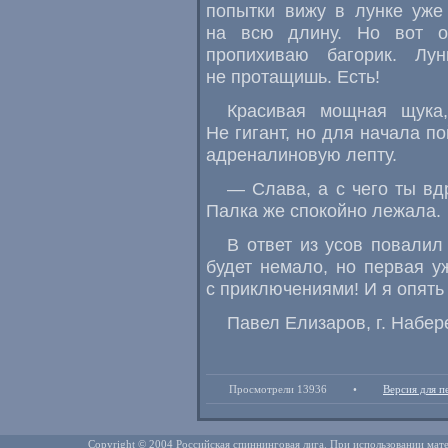
попытки вижу в лунке уже
на всю длину. Но вот о
пропихиваю багорик. Лу
не протащишь. Есть!
Красивая мощная щука,
Не гигант, но для начала п
адреналиновую лепту.
— Слава, а с чего ты вд
Палка же спокойно лежала.
В ответ из усов повалил
будет немало, но первая у
с приключениями! И я опять
Павел Елизаров, г. Набе
Просмотрели 13936
•
Версия для п
Copyright © 2004 Российская спиннинговая лига. При использовании мате