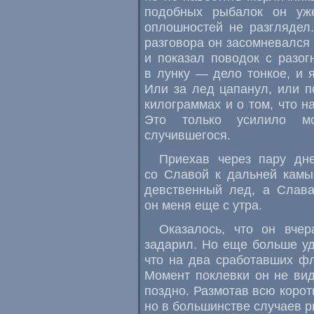
подобных рыбалок он уж
оплошностей не разглядел
разговора он засомневался 
и показал поводок с разо
в лунку — дело тонкое, и я
Или за лед цапанул, или 
килограммах и о том, что н
Это только усилило м
случившегося.
Приехав через пару дн
со Славой к дальней камы
девственный лед, а Слава
он меня еще с утра.
Оказалось, что он вче
задарил. Но еще больше уди
что на два сработавших фл
Момент поклевки он не вид
поздно. Размотав всю корот
но в большинстве случаев р