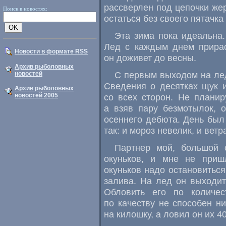
рассверлен под цепочки жер
Поиск в новостях:
остаться без своего пятачка
Эта зима пока идеальна.
Лед с каждым днем прирас
Новости в формате RSS
он доживет до весны.
Архив рыболовных
С первым выходом на лед
новостей
Сведения о десятках щук 
Архив рыболовных
новостей 2005
со всех сторон. Не планир
а взяв пару безмотылок, 
осеннего дебюта. День был
так: и мороз невелик, и вет
Партнер мой, большой 
окуньков, и мне не приш
окуньков надо остановиться
залива. На лед он выходит
Обловить его по количес
по качеству не способен ни
на килошку, а ловил он их 40