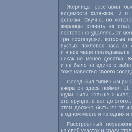
Жерлицы расставил бы
видимости флажков, и я 
флажки. Скучно, но хотел
жерлицы ставить не стал,
постепенно удаляясь от ме
три поставушки, которые 
пустых поклевок часа за 
и я все чаще поглядывал в 
никак не менее десятка. В
и не было ни единого забег
тоже навестил своего сосед
Сосед был типичным рыбак
вчера он здесь поймал 11 щ
щуки были больше 2 кило,
это ерунда, а вот до этого
этом должно быть 22 от 4
в одном месте и на одних и 
Расстроенный неуважен
на свой участок и сразу ста