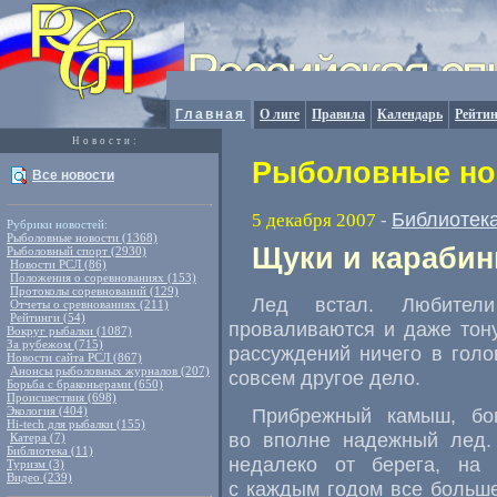
Главная
О лиге
Правила
Календарь
Рейтин
Новости:
Рыболовные нов
Все новости
Библиотек
5 декабря 2007
-
Рубрики новостей:
Рыболовные новости (1368)
Щуки и караби
Рыболовный спорт (2930)
Новости РСЛ (86)
Положения о соревнованиях (153)
Протоколы соревнований (129)
Лед встал. Любител
Отчеты о сревнованиях (211)
Рейтинги (54)
проваливаются и даже тон
Вокруг рыбалки (1087)
За рубежом (715)
рассуждений ничего в голо
Новости сайта РСЛ (867)
Анонсы рыболовных журналов (207)
совсем другое дело.
Борьба с браконьерами (650)
Происшествия (698)
Экология (404)
Прибрежный камыш, бо
Hi-tech для рыбалки (155)
во вполне надежный лед.
Катера (7)
Библиотека (11)
недалеко от берега, на 
Туризм (3)
Видео (239)
с каждым годом все больше