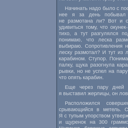
Начинать надо было с пос
нее я за день побывал
не размотана ли? Вот и с
удивиться тому, что окуне
тихо, а тут разгулялся п
понимаю, что леска раз
выбираю. Сопротивления не
леску размотал? И тут из 
карабином. Ступор. Понима
палку, щука разогнула кар
рывки, но не успел на пару
что опять карабин.
Еще через пару дней 
я выставил жерлицы, он лов
Расположился соверш
срывающийся в метель. С
Я с тупым упорством утвер
и щуренок на 300 граммо