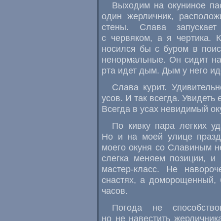
Выходим на окуниное па
один жерличник, располо
стены. Слава запускае
с червяком, а я чертика.
носился бы с буром в пои
ненормальные. Он сидит на 
рта идет дым. Дым у него ид
Слава курит. Удивительн
усов. И так всегда. Увидеть 
Всегда в усах невидимый ок
По кивку пара легких у
Но и на моей улице празд
моего окуня со Славиным не
слегка меняем позиции, и
мастер-класс. Не наворо
снастях, а доморощенный,
часов.
Погода не способств
но не навестить жерличника