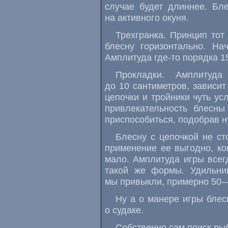
случае будет длиннее. Бле
на активного окуня.
Трехгранка. Принцип тот
блесну горизонтально. На
Амплитуда
где-то
порядка
1
Прокладки. Амплитуд
до 10 сантиметров, зависи
цепочки и тройники чуть у
привлекательность блесны
приспособиться, подобрав н
Блесну с цепочкой не ст
применение ее выгодно, ко
мало. Амплитуда игры всег
такой же формы. Удильни
мы привыкли, примерно
50
Ну а о манере игры блес
о судаке.
Собственно сам поиск ры