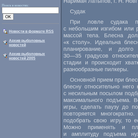
Нариман Латыпов, г. Н. Нов
Поиск в новостях:
Судак
При ловле судака п
с небольшим изгибом или р
Новости в формате RSS
массой тела. Блесна до
Архив рыболовных
«к столу». Идеальна блес
новостей
планирование, и долго
Архив рыболовных
30—35
градусов относител
новостей 2005
стадии и происходит хват
разнообразные пилкеры.
Основной прием при блес
блесну относительно него
с несильным посылом подбр
максимального подъема. В
игры, сделать паузу до п
повторяется многократно
подобрать свою игру, то е
Можно применять и пла
и амплитуду подъема ну