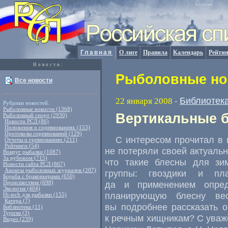
Главная
О лиге
Правила
Календарь
Рейтин
Новости:
Рыболовные нов
Все новости
Библиотек
22 января 2008
-
Рубрики новостей:
Рыболовные новости (1368)
Вертикальные 
Рыболовный спорт (2930)
Новости РСЛ (86)
Положения о соревнованиях (153)
Протоколы соревнований (129)
С интересом прочитал в
Отчеты о сревнованиях (211)
Рейтинги (54)
не потеряли своей актуальн
Вокруг рыбалки (1087)
За рубежом (715)
что такие блесны для зи
Новости сайта РСЛ (867)
Анонсы рыболовных журналов (207)
группы: гвоздики и пл
Борьба с браконьерами (650)
Происшествия (698)
да и применением опред
Экология (404)
планирующую блесну ве
Hi-tech для рыбалки (155)
Катера (7)
вы подробнее рассказать 
Библиотека (11)
Туризм (3)
к речным хищникам? С уваж
Видео (239)