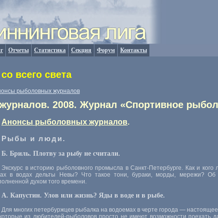
г
Отчеты
Статистика
Секция
Форум
Контакты
со всего света
нонсы рыболовных журналов
урналов. 2008. Журнал «Спортивное рыбол
Анонсы рыболовных журналов
.
Рыбы и люди.
Б. Бриль. Плотву за рыбу не считали.
Экскурс в историю рыболовного промысла в Санкт-Петербурге. Как и кого 
ках в водах дельты Невы? Что такое тони, бураки, морды, мережи? Об 
полненной духом того времени.
А. Капустин. Улов или жизнь? Яды в воде и в рыбе.
Для многих петербуржцев рыбалка на водоемах в черте города — настоящее 
которые из любителей-рыболовов просто не имеют возможности поехать дале