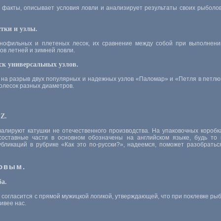
 факты, описывает условия ловли и анализирует результаты своих рыболо
стки и узлы.
нофильных и плетеных лесок, их сравнение между собой при выполнении
ов летней и зимней ловли.
ск универсальных узлов.
на разрыв двух популярных и надежных узлов «Паломар» и «Петля в петлю
олесок разных диаметров.
 Z.
алируют катушки не отечественного производства. На упаковочных коробка
оставные части в основном обозначены на английском языке, будь то к
бликаций в рубрике «Как это по-русски?», надеемся, поможет разобратьс
овым.
а.
согласится с прямой мужицкой логикой, утверждающей, что при поклевке рыбе
ивее нас.