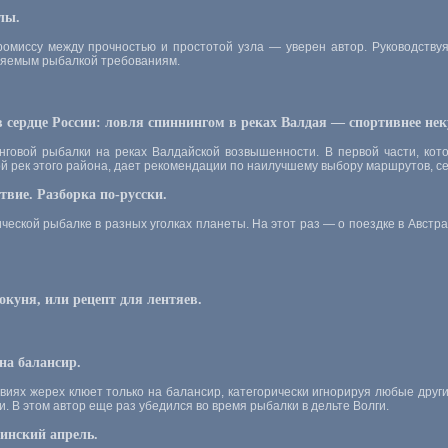
лы.
омиссу между прочностью и простотой узла — уверен автор. Руководствуя
ляемым рыбалкой требованиям.
 сердце России: ловля спиннингом в реках Валдая — спортивнее неку
говой рыбалки на реках Валдайской возвышенности. В первой части, кото
й рек этого района, дает рекомендации по наилучшему выбору маршрутов, се
твие. Разборка по-русски.
ческой рыбалке в разных уголках планеты. На этот раз — о поездке в Авст
окуня, или рецепт для лентяев.
а балансир.
иях жерех клюет только на балансир, категорически игнорируя любые другие
и. В этом автор еще раз убедился во время рыбалки в дельте Волги.
инский апрель.