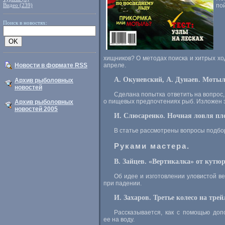
Видео (239)
по
Поиск в новостях:
хищников? О методах поиска и хитрых ход
Новости в формате RSS
апреле.
А. Окуневский, А. Дунаев. Моты
Архив рыболовных
новостей
Сделана попытка ответить на вопрос
о пищевых предпочтениях рыб. Изложен 
Архив рыболовных
новостей 2005
И. Слюсаренко. Ночная ловля пл
В статье рассмотрены вопросы подбор
Руками мастера.
В. Зайцев. «Вертикалка» от кутюр
Об идее и изготовлении уловистой в
при падении.
И. Захаров. Третье колесо на трей
Рассказывается, как с помощью доп
ее на воду.