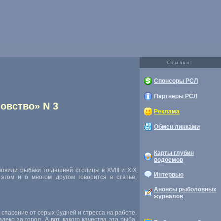
Cсылки:
Спонсоры РСЛ
Партнеры РСЛ
овство» N 3
Реклама
Обмен линками
Карты глубин
водоемов
ловили рыбаки тогдашней столицы в XVIII и XIX
Интервью
этом и о многом другом говорится в статье,
Анонсы рыболовных
журналов
спасение от серых будней и стресса на работе.
ко за город. А вот какого качества эта рыба,