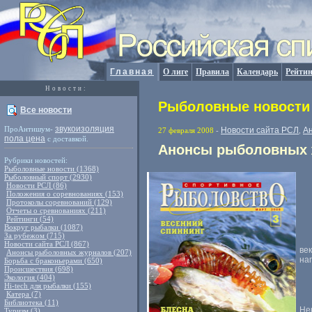
Главная
О лиге
Правила
Календарь
Рейтин
Новости:
Рыболовные новости 
Все новости
звукоизоляция
ПроАнтишум-
Новости сайта РСЛ
А
27 февраля 2008
-
,
пола цена
с доставкой.
Анонсы рыболовных ж
Рубрики новостей:
Рыболовные новости (1368)
Рыболовный спорт (2930)
Новости РСЛ (86)
Положения о соревнованиях (153)
Протоколы соревнований (129)
Отчеты о сревнованиях (211)
Рейтинги (54)
Вокруг рыбалки (1087)
За рубежом (715)
Новости сайта РСЛ (867)
ве
Анонсы рыболовных журналов (207)
на
Борьба с браконьерами (650)
Происшествия (698)
Экология (404)
Hi-tech для рыбалки (155)
Катера (7)
Библиотека (11)
Не
Туризм (3)