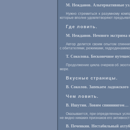
М. Нежданов. Альтернативные уз
Нужно стремиться к разумному компр
которые вполне удовлетворяют предъяв
Где ловить.
М. Нежданов. Немного экстрима в
Автор делится своим опытом спиннин
с обитателями, режимами, гидродинамико
Т. Соколова. Бесконечное путешес
Продолжение цикла очерков об экзоти
море.
Вкусные страницы.
В. Соколов. Запекаем ладожского 
Чем ловить.
В. Ишутин. Ловим спиннингом… н
Оказывается, при определенных услов
не видно никаких признаков его активност
В. Печенкин. Нестабильный ахтуб