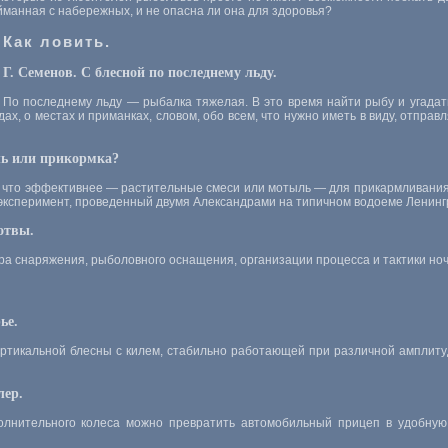
йманная с набережных, и не опасна ли она для здоровья?
Как ловить.
Г. Семенов. С блесной по последнему льду.
По последнему льду — рыбалка тяжелая. В это время найти рыбу и угадать,
ах, о местах и приманках, словом, обо всем, что нужно иметь в виду, отправ
ль или прикормка?
, что эффективнее — растительные смеси или мотыль — для прикармливани
эксперимент, проведенный двумя Александрами на типичном водоеме Ленинг
отвы.
а снаряжения, рыболовного оснащения, организации процесса и тактики ноч
ье.
ертикальной блесны с килем, стабильно работающей при различной амплит
лер.
олнительного колеса можно превратить автомобильный прицеп в удобную 