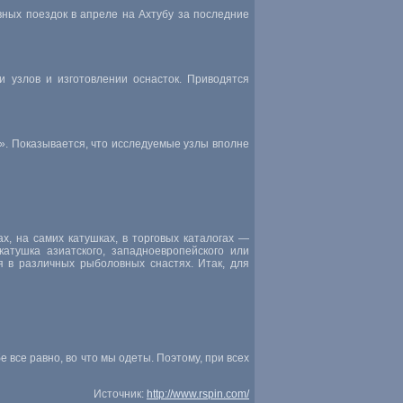
вных поездок в апреле на Ахтубу за последние
 узлов и изготовлении оснасток. Приводятся
». Показывается, что исследуемые узлы вполне
х, на самих катушках, в торговых каталогах —
атушка азиатского, западноевропейского или
я в различных рыболовных снастях. Итак, для
 все равно, во что мы одеты. Поэтому, при всех
Источник:
http://www.rspin.com/