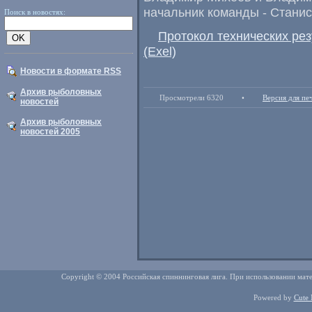
начальник команды - Стани
Поиск в новостях:
Протокол технических ре
(Exel)
Новости в формате RSS
Архив рыболовных
Просмотрели 6320
•
Версия для пе
новостей
Архив рыболовных
новостей 2005
Copyright © 2004 Российская спиннинговая лига. При использовании мате
Powered by
Cute