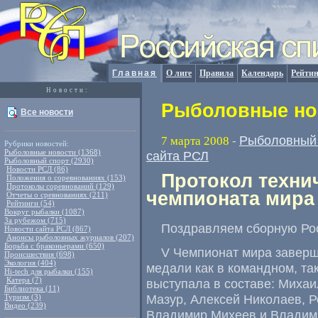
Главная
О лиге
Правила
Календарь
Рейтин
Новости:
Рыболовные нов
Все новости
Рыболовный 
7 марта 2008
-
Рубрики новостей:
Рыболовные новости (1368)
сайта РСЛ
Рыболовный спорт (2930)
Новости РСЛ (86)
Протокол техни
Положения о соревнованиях (153)
Протоколы соревнований (129)
чемпионата мира
Отчеты о сревнованиях (211)
Рейтинги (54)
Вокруг рыбалки (1087)
За рубежом (715)
Поздравляем сборную Рос
Новости сайта РСЛ (867)
Анонсы рыболовных журналов (207)
Борьба с браконьерами (650)
V Чемпионат мира заверш
Происшествия (698)
Экология (404)
медали как в командном, та
Hi-tech для рыбалки (155)
Катера (7)
выступала в составе: Миха
Библиотека (11)
Мазур, Алексей Николаев, 
Туризм (3)
Видео (239)
Владимир Михеев и Владим