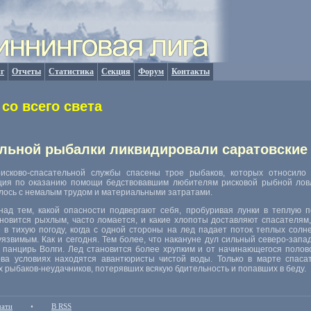
г
Отчеты
Статистика
Секция
Форум
Контакты
со всего света
льной рыбалки ликвидировали саратовские
исково-спасательной службы спасены трое рыбаков, которых относил
ция по оказанию помощи бедствовавшим любителям рисковой рыбной ловл
алось с немалым трудом и материальными затратами.
ад тем, какой опасности подвергают себя, пробуривая лунки в теплую п
ановится рыхлым, часто ломается, и какие хлопоты доставляют спасателям
в тихую погоду, когда с одной стороны на лед падает поток теплых солн
уязвимым. Как и сегодня. Тем более, что накануне дул сильный северо-за
 панцирь Волги. Лед становится более хрупким и от начинающегося полово
ва условиях находятся авантюристы чистой воды. Только в марте спасат
х рыбаков-неудачников, потерявших всякую бдительность и попавших в беду.
чати
•
В RSS