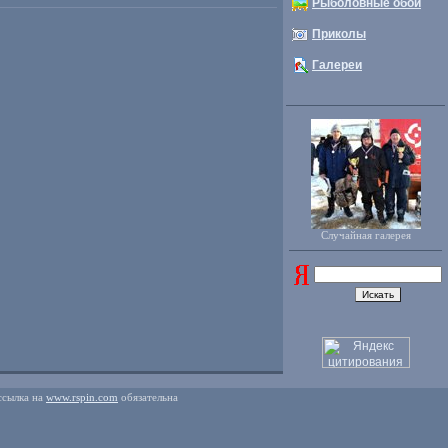
Рыболовные обои
Приколы
Галереи
Случайная галерея
ссылка на
www.rspin.com
обязательна