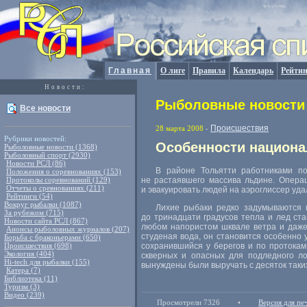
Главная
О лиге
Правила
Календарь
Рейтин
Новости:
Рыболовные новости 
Все новости
Происшествия
28 марта 2008
-
Рубрики новостей:
Особенности национа
Рыболовные новости (1368)
Рыболовный спорт (2930)
Новости РСЛ (86)
В районе Тольятти работниками по
Положения о соревнованиях (153)
Протоколы соревнований (129)
не растаявшего массива льдине. Опера
Отчеты о сревнованиях (211)
и эвакуировать людей на аэроглиссер уд
Рейтинги (54)
Вокруг рыбалки (1087)
Лихие рыбаки редко задумываются н
За рубежом (715)
до тринадцати градусов тепла и лед ст
Новости сайта РСЛ (867)
любом напористом шквале ветра и даже 
Анонсы рыболовных журналов (207)
студеная вода, он становится особенно 
Борьба с браконьерами (650)
Происшествия (698)
сохранившийся у берегов и по протокам
Экология (404)
скверных и опасных для подледного ло
Hi-tech для рыбалки (155)
вынуждены были выручать с десяток таки
Катера (7)
Библиотека (11)
Туризм (3)
Видео (239)
Просмотрели 7326
•
Версия для пе