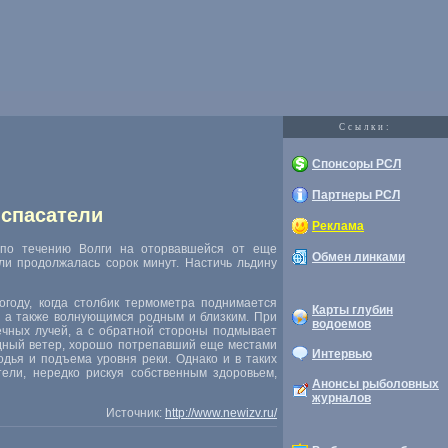
Cсылки:
Спонсоры РСЛ
Партнеры РСЛ
 спасатели
Реклама
о по течению Волги на оторвавшейся от еще
Обмен линками
и продолжалась сорок минут. Настичь льдину
огоду, когда столбик термометра поднимается
Карты глубин
, а также волнующимся родным и близким. При
водоемов
ечных лучей, а с обратной стороны подмывает
падный ветер, хорошо потрепавший еще местами
Интервью
дья и подъема уровня реки. Однако и в таких
ели, нередко рискуя собственным здоровьем,
Анонсы рыболовных
журналов
Источник:
http://www.newizv.ru/