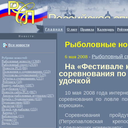
Главная
О лиге
Правила
Календарь
Рейтин
Новости:
Рыболовные нов
Все новости
Рыболовный с
6 мая 2008
-
Рубрики новостей:
Рыболовные новости (1368)
На «Фестивале 
Рыболовный спорт (2930)
Новости РСЛ (86)
соревнования по
Положения о соревнованиях (153)
Протоколы соревнований (129)
Отчеты о сревнованиях (211)
удочкой
Рейтинги (54)
Вокруг рыбалки (1087)
За рубежом (715)
10 мая 2008 года интерн
Новости сайта РСЛ (867)
Анонсы рыболовных журналов (207)
соревнования по ловле по
Борьба с браконьерами (650)
Происшествия (698)
корюшки».
Экология (404)
Hi-tech для рыбалки (155)
Катера (7)
Соревнования пройд
Библиотека (11)
Туризм (3)
(Петропавловская креп
Видео (239)
в следующих номинациях: