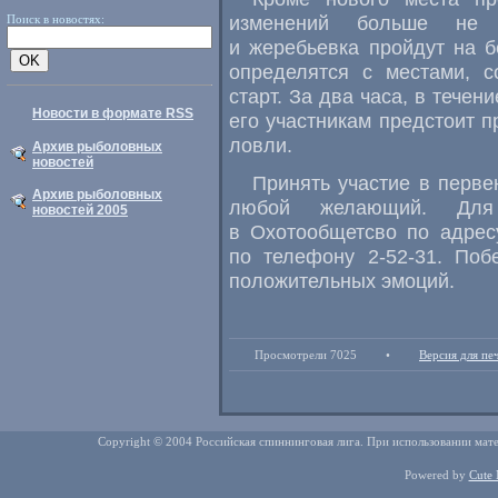
изменений больше не п
Поиск в новостях:
и жеребьевка пройдут на б
определятся с местами, с
старт. За два часа, в течен
Новости в формате RSS
его участникам предстоит п
ловли.
Архив рыболовных
новостей
Принять участие в перве
Архив рыболовных
любой желающий. Для 
новостей 2005
в Охотообщетсво по адресу
по телефону 2-52-31. Поб
положительных эмоций.
Просмотрели 7025
•
Версия для пе
Copyright © 2004 Российская спиннинговая лига. При использовании мате
Powered by
Cute