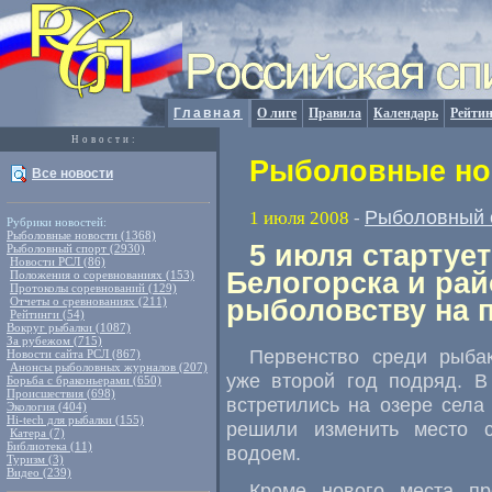
Главная
О лиге
Правила
Календарь
Рейтин
Новости:
Рыболовные нов
Все новости
Рыболовный 
1 июля 2008
-
Рубрики новостей:
Рыболовные новости (1368)
5 июля стартуе
Рыболовный спорт (2930)
Новости РСЛ (86)
Белогорска и ра
Положения о соревнованиях (153)
Протоколы соревнований (129)
Отчеты о сревнованиях (211)
рыболовству на 
Рейтинги (54)
Вокруг рыбалки (1087)
За рубежом (715)
Первенство среди рыбак
Новости сайта РСЛ (867)
Анонсы рыболовных журналов (207)
уже второй год подряд. В
Борьба с браконьерами (650)
Происшествия (698)
встретились на озере села
Экология (404)
Hi-tech для рыбалки (155)
решили изменить место 
Катера (7)
Библиотека (11)
водоем.
Туризм (3)
Видео (239)
Кроме нового места пр