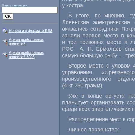
у костра.
Поиск в новостях:
В итоге, по мнению, су
Ливенские электрические
оказались сотрудники Покр
Новости в формате RSS
заняли первое место в ко
Архив рыболовных
и три призовых места в л
новостей
РЭС А. Н. Ермолаев стал
Архив рыболовных
самую большую рыбу — трех
новостей 2005
Второе место с уловом 
управления «Орелэне
производственного отдел
(4 кг 250 грамм).
Уже в конце августа пр
планирует организовать со
среди всех энергетических 
Распределение мест в со
Личное первенство: