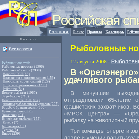
Главная
О лиге
Правила
Календарь
Рейтин
Новости:
Рыболовные нов
Все новости
Рыболовн
12 августа 2008
-
Рубрики новостей:
Рыболовные новости (1368)
В «Орелэнерго»
Рыболовный спорт (2930)
Новости РСЛ (86)
удачливого рыба
Положения о соревнованиях (153)
Протоколы соревнований (129)
Отчеты о сревнованиях (211)
Рейтинги (54)
В минувшие выходн
Вокруг рыбалки (1087)
За рубежом (715)
отпраздновали
65-летие
ос
Новости сайта РСЛ (867)
Анонсы рыболовных журналов (207)
фашистских захватчиков. 
Борьба с браконьерами (650)
Происшествия (698)
«МРСК Центра» — «Орелэ
Экология (404)
Hi-tech для рыбалки (155)
рыбалку на живописный пруд
Катера (7)
Библиотека (11)
Три команды энергетиков
Туризм (3)
Видео (239)
ловле и умении варить уху.