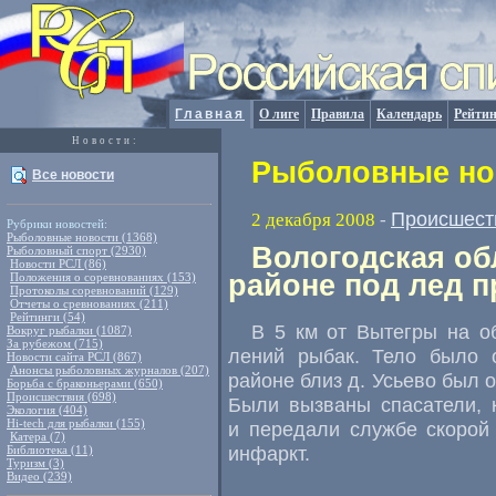
Главная
О лиге
Правила
Календарь
Рейтин
Новости:
Рыболовные нов
Все новости
Происшест
2 декабря 2008
-
Рубрики новостей:
Рыболовные новости (1368)
Вологодская об
Рыболовный спорт (2930)
Новости РСЛ (86)
районе под лед 
Положения о соревнованиях (153)
Протоколы соревнований (129)
Отчеты о сревнованиях (211)
Рейтинги (54)
В 5 км от Вытегры на о
Вокруг рыбалки (1087)
За рубежом (715)
лений рыбак. Тело было 
Новости сайта РСЛ (867)
Анонсы рыболовных журналов (207)
районе близ д. Усьево был 
Борьба с браконьерами (650)
Происшествия (698)
Были вызваны спасатели, 
Экология (404)
Hi-tech для рыбалки (155)
и передали службе скорой
Катера (7)
инфаркт.
Библиотека (11)
Туризм (3)
Видео (239)