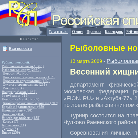
Главная
О лиге
Правила
Календарь
Рейтин
Новости:
Рыболовные нов
Все новости
Рыболовный
12 марта 2009
-
Рубрики новостей:
Рыболовные новости (1368)
Весенний хищни
Рыболовный спорт (2930)
Новости РСЛ (86)
Положения о соревнованиях (153)
Протоколы соревнований (129)
Департамент физическ
Отчеты о сревнованиях (211)
Рейтинги (54)
Московская федерация р
Вокруг рыбалки (1087)
За рубежом (715)
«FION. RU» и «Ахтуба-77» 2
Новости сайта РСЛ (867)
Анонсы рыболовных журналов (207)
по ловле рыбы спиннингом 
Борьба с браконьерами (650)
Происшествия (698)
Экология (404)
Турнир состоится на пра
Hi-tech для рыбалки (155)
Чулково Раменского района 
Катера (7)
Библиотека (11)
Туризм (3)
Соревнования личные, п
Видео (239)