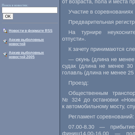
от возраста, пола и места п
Поиск в новостях:
Участие в соревнованиях
Предварительная регистра
Новости в формате RSS
На турнире неукоснит
отпусти».
Архив рыболовных
новостей
К зачету принимаются сл
Архив рыболовных
новостей 2005
— окунь (длина не менее
судак (длина не менее 30
голавль (длина не менее 25
Проезд:
Общественным транспо
№ 324 до остановки «Новы
к автомобильному мосту, спу
Регламент соревнований:
07.00-8.30 — прибыти
финиш14.00-16.00 — под