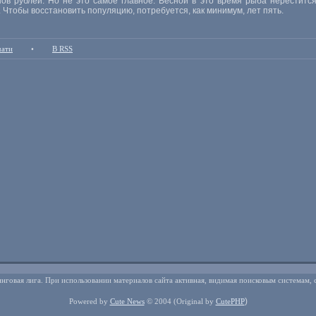
в рублей. Но не это самое главное. Весной в это время рыба нерестится.
. Чтобы восстановить популяцию, потребуется, как минимум, лет пять.
чати
•
В RSS
нговая лига. При использовании материалов сайта активная, видимая поисковым системам, 
)
Powered by
Cute News
© 2004
(Original by
CutePHP