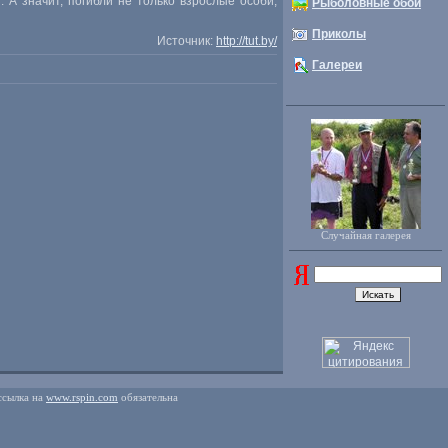
 А значит, погибли не только взрослые особи,
Рыболовные обои
Приколы
Источник:
http://tut.by/
Галереи
Случайная галерея
ссылка на
www.rspin.com
обязательна