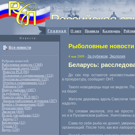
Главная
О лиге
Правила
Календарь
Рейтин
Новости:
Рыболовные новости 
Все новости
За рубежом
Экология
4 мая 2009
-
,
Рубрики новостей:
Беларусь: расследов
Рыболовные новости (1368)
Рыболовный спорт (2930)
Новости РСЛ (86)
До сих пор остаются неизвестными
Положения о соревнованиях (153)
Протоколы соревнований (129)
в прокуратуру, сообщает ОНТ.
Отчеты о сревнованиях (211)
Рейтинги (54)
Такого новодворцы еще не видели. По
Вокруг рыбалки (1087)
на берег.
За рубежом (715)
Новости сайта РСЛ (867)
Жители деревень вдоль Свислочи тепе
Анонсы рыболовных журналов (207)
надолго.
Борьба с браконьерами (650)
Происшествия (698)
По словам экологов, это не просто
Экология (404)
Hi-tech для рыбалки (155)
но и в Пуховичском районе. Уничтожены ре
Катера (7)
Библиотека (11)
Сама по себе рыба не дохнет, уверен
Туризм (3)
организаций. После того, как все лабора
Видео (239)