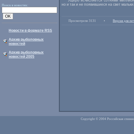
Ущерб исчисляется сотнями миллионо
но и так и не появившиеся на свет мальки
Поиск в новостях:
Просмотрели 3131
•
Версия для пе
Новости в формате RSS
Архив рыболовных
новостей
Архив рыболовных
новостей 2005
Copyright © 2004 Российская спинни