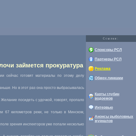
Cсылки:
Спонсоры РСЛ
Партнеры РСЛ
лочи займется прокуратура
Реклама
ии сейчас готовят материалы по этому делу
Обмен линками
аньше. Но в этот раз она просто выбрасывалась
Карты глубин
водоемов
 Желание посидеть с удочкой, говорят, пропало
Интервью
ии 67 километров реки, не только в Минском,
Анонсы рыболовных
журналов
 поле зрения инспекторов уже попали несколько