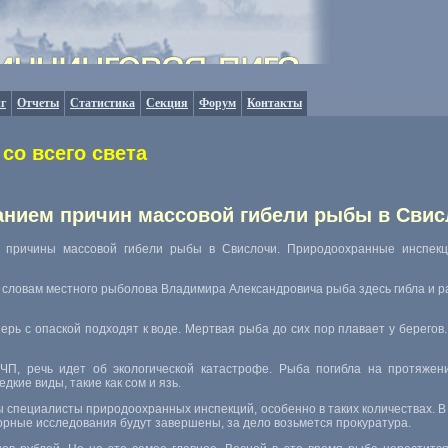
г
Отчеты
Статистика
Секция
Форум
Контакты
со всего света
анием причин массовой гибели рыбы в Свис
 причины массовой гибели рыбы в Свислочи. Природоохранные инспекц
 словам местного рыболова Владимира Александровича рыба здесь гибла и р
рь с опаской подходят к воде. Мертвая рыба до сих пор плавает у берегов.
 ЧП, речь идет об экологической катастрофе. Рыба погибла на протяжен
дкие виды, такие как сом и язь.
ы специалисты природоохранных инспекций, особенно в таких количествах. В
торные исследования будут завершены, за дело возьмется прокуратура.