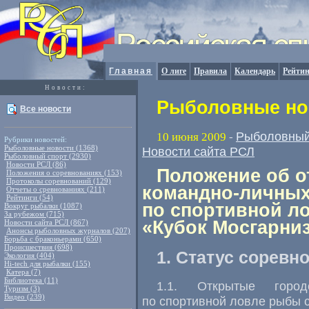
Главная
О лиге
Правила
Календарь
Рейтин
Новости:
Рыболовные нов
Все новости
Рыболовный
10 июня 2009
-
Рубрики новостей:
Рыболовные новости (1368)
Новости сайта РСЛ
Рыболовный спорт (2930)
Новости РСЛ (86)
Положение об о
Положения о соревнованиях (153)
Протоколы соревнований (129)
командно-личных
Отчеты о сревнованиях (211)
Рейтинги (54)
по спортивной л
Вокруг рыбалки (1087)
За рубежом (715)
«Кубок Мосгарни
Новости сайта РСЛ (867)
Анонсы рыболовных журналов (207)
Борьба с браконьерами (650)
Происшествия (698)
1. Статус соревн
Экология (404)
Hi-tech для рыбалки (155)
Катера (7)
Библиотека (11)
1.1. Открытые город
Туризм (3)
Видео (239)
по спортивной ловле рыбы 