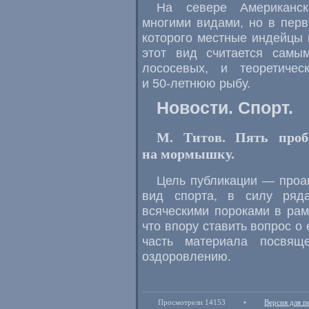
На севере Американск
многими видами, но в пер
которого местные индейцы 
этот вид считается самы
лососевых, и теоретиче
и
50-летнюю
рыбу.
Новости. Спорт.
М. Титов. Пять про
на мормышку.
Цель публикации — проа
вид спорта, в силу ряда
всяческими пороками в ра
что впору ставить вопрос о
часть материала посвящ
оздоровлению.
Просмотрели 14153
•
Версия для п