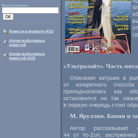
п
Поиск в новостях:
б
о
в
о
Новости в формате RSS
с
Архив рыболовных
новостей
Архив рыболовных
новостей 2005
«Ультралайт». Часть пята
Описания катушек в рыб
от конкретного спосо
преподносились как об
остановился на так назы
в первую очередь стоит обр
М. Яруллин. Копии и за
Автор рассказывает
44 от
Yo-Zuri
, заслуженно