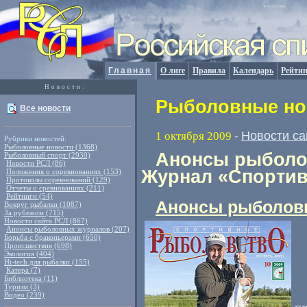
Главная
О лиге
Правила
Календарь
Рейтин
Новости:
Рыболовные нов
Все новости
Новости са
1 октября 2009
-
Рубрики новостей:
Рыболовные новости (1368)
Анонсы рыболов
Рыболовный спорт (2930)
Новости РСЛ (86)
Журнал «Спортив
Положения о соревнованиях (153)
Протоколы соревнований (129)
Отчеты о сревнованиях (211)
Рейтинги (54)
Анонсы рыболов
Вокруг рыбалки (1087)
За рубежом (715)
Новости сайта РСЛ (867)
Анонсы рыболовных журналов (207)
Борьба с браконьерами (650)
Происшествия (698)
Экология (404)
Hi-tech для рыбалки (155)
Катера (7)
Библиотека (11)
Туризм (3)
Видео (239)