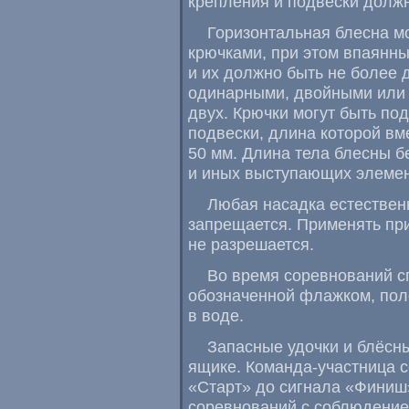
крепления и подвески должн
Горизонтальная блесна м
крючками, при этом впаянн
и их должно быть не более 
одинарными, двойными или 
двух. Крючки могут быть п
подвески, длина которой вм
50 мм. Длина тела блесны б
и иных выступающих элемен
Любая насадка естествен
запрещается. Применять пр
не разрешается.
Во время соревнований с
обозначенной флажком, поло
в воде.
Запасные удочки и блёсн
ящике.
Команда-участница
с
«Старт» до сигнала «Финиш
соревнований с соблюдение