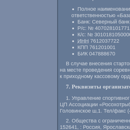
Полное наименовани
ответственностью «Баз
Банк: Северный бан
Р/с
: № 40702810177
К/с
: № 301018105000
ИНН
7612037722
КПП 761201001
БИК 047888670
В случае внесения старто
на месте проведения сорев
к приходному кассовому орд
7. Реквизиты организат
1. Управление спортивно
ЦП Ассоциации «Росохотрыб
Головинское ш,1. Тел/факс
(
2. Общества с ограничен
152641, : Россия, Ярославск