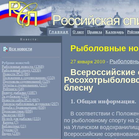
Главная
О лиге
Правила
Календарь
Рейтин
Новости:
Рыболовные нов
Все новости
Рыболовны
27 января 2010
-
Рубрики новостей:
Рыболовные новости (1368)
Всероссийские 
Рыболовный спорт (2930)
Новости РСЛ (86)
Росохотрыболовс
Положения о соревнованиях (153)
Протоколы соревнований (129)
Отчеты о сревнованиях (211)
блесну
Рейтинги (54)
Вокруг рыбалки (1087)
За рубежом (715)
1. Общая информация.
Новости сайта РСЛ (867)
Анонсы рыболовных журналов (207)
Борьба с браконьерами (650)
Происшествия (698)
В соответствии с Положе
Экология (404)
Hi-tech для рыбалки (155)
по рыболовному спорту на 20
Катера (7)
на Угличском водохранилище,
Библиотека (11)
Туризм (3)
Всероссийские соревновани
Видео (239)