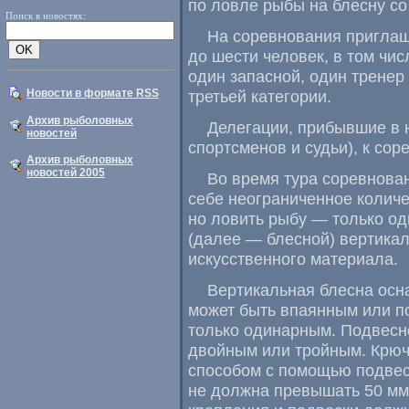
по ловле рыбы на блесну со
Поиск в новостях:
На соревнования приглаш
до шести человек, в том чис
один запасной, один тренер 
третьей категории.
Новости в формате RSS
Архив рыболовных
Делегации, прибывшие в 
новостей
спортсменов и судьи), к со
Архив рыболовных
новостей 2005
Во время тура соревнова
себе неограниченное количе
но ловить рыбу — только од
(далее — блесной) вертикал
искусственного материала.
Вертикальная блесна осн
может быть впаянным или п
только одинарным. Подвесн
двойным или тройным. Крю
способом с помощью подвеск
не должна превышать 50 мм.