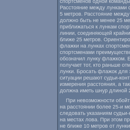
спортсменов одной команды
Расстояние между лунками 
5 метров. Расстояние межд
должно быть не менее 25 м
приближаться к лункам спо
линии, соединяющей крайни
ближе 25 метров. Ориентиро
флажки на лунках спортсме
спортсменами преимущество
обозначил лунку флажком. 
получает тот, кто раньше о
лунки. Бросать флажок для
ситуации решают
судьи-кон
измерения расстояния, а та
должна иметь шнур длиной 2
При невозможности обойт
на расстоянии более
25-и
ме
следовать указаниям
судьи-
на местах лова. При этом п
не ближе 10 метров от лунк