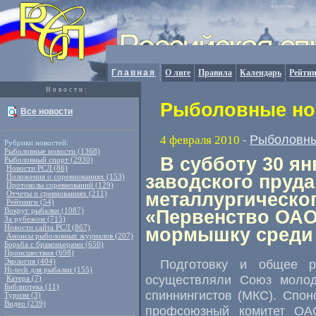
Главная
О лиге
Правила
Календарь
Рейтин
Новости:
Рыболовные нов
Все новости
Рыболовны
4 февраля 2010
-
Рубрики новостей:
Рыболовные новости (1368)
В субботу 30 ян
Рыболовный спорт (2930)
Новости РСЛ (86)
заводского пруда
Положения о соревнованиях (153)
Протоколы соревнований (129)
Отчеты о сревнованиях (211)
металлургическо
Рейтинги (54)
Вокруг рыбалки (1087)
«Первенство ОАО
За рубежом (715)
Новости сайта РСЛ (867)
мормышку среди
Анонсы рыболовных журналов (207)
Борьба с браконьерами (650)
Происшествия (698)
Экология (404)
Подготовку и общее р
Hi-tech для рыбалки (155)
осуществляли Союз молод
Катера (7)
Библиотека (11)
спиннингистов (МКС). Спо
Туризм (3)
Видео (239)
профсоюзный комитет ОА