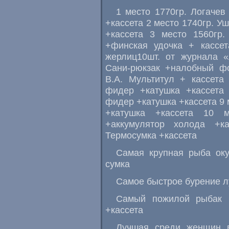
1 место 1770гр. Логачев
+кассета 2 место 1740гр. У
+кассета 3 место 1560гр.
+финская удочка + кассе
жерлиц10шт. от журнала «
Сани-рюкзак +налобный фо
В.А. Мультитул + кассета
фидер +катушка +кассета 
фидер +катушка +кассета 9 
+катушка +кассета 10 м
+аккумулятор холода +к
Термосумка +кассета
Самая крупная рыба оку
сумка
Самое быстрое бурение л
Самый пожилой рыбак Ве
+кассета
Лучшая среди женщин в