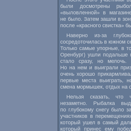
были досмотрены рыбо
«выловленной» в магазин
не было. Затем зашли в зон
после «красного свистка» б
Наверно из-за глубо
сосредоточилась в южном се
Только самые упорные, в то
Оренбург) ушли подальше н
стало сразу, но мелочь. 
Но на нем и выиграли приз
очень хорошо прикармлива
первые места выиграть, но
смена мормышек, отдых на сн
Нельзя сказать, что 
незаметно. Рыбалка выд
по глубокому снегу было за
участников в перемещениях
который ушел в самый даль
который принес ему побе