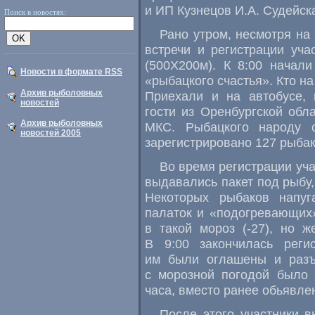
и ИП Кузнецов И.А. Судейск
Поиск в новостях:
Рано утром, несмотря на
встречи и регистрации уча
(500Х200м). К 8:00 начал
Новости в формате RSS
«рыбацкого счастья». Кто н
Архив рыболовных
Приехали и на автобусе
новостей
гости из Оренбургской обл
Архив рыболовных
МКС. Рыбацкого народу 
новостей 2005
зарегистрировано 127 рыбак
Во время регистрации уч
выдавались пакет под рыбу,
Некоторых рыбаков напуг
палаток и «подогревающих
в такой мороз (-27), но ж
В 9:00 закончилась реги
им были оглашены и разъ
с морозной погодой было
часа, вместо ранее обьявле
После этого участники в