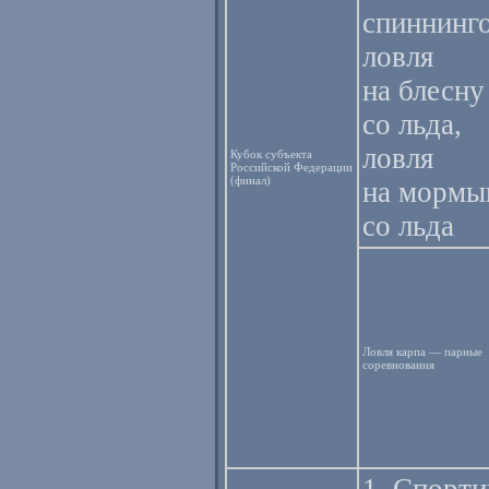
спиннинг
ловля
на блесну
со льда,
ловля
Кубок субъекта
Российской Федерации
(финал)
на морм
со льда
Ловля карпа — парные
соревнования