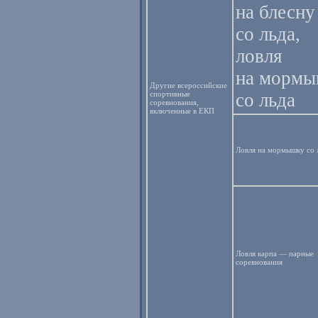
на блесну
со льда,
ловля
на морм
Другие всероссийские
спортивные
со льда
соревнования,
включенные в ЕКП
Ловля на мормышку со 
Ловля карпа — парные
соревнования