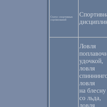
Спортивн
Статус спортивных
соревнований
дисципли
Ловля
поплавоч
удочкой,
ловля
спиннинг
ловля
на блесну
со льда,
ловля