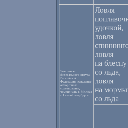
Ловля
поплавоч
удочкой,
ловля
спиннинг
ловля
на блесну
со льда,
Чемпионат
федерального округа
Российской
ловля
Федерации, зональные
отборочные
на морм
соревнования,
чемпионаты г. Москвы,
г. Санкт-Петербурга
со льда