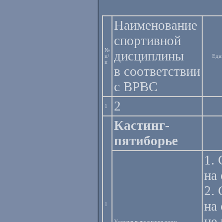
Наименование
спортивной
№
дисциплины
п/
Еди
п
в соответствии
с ВРВС
2
1
Кастинг-
пятиборье
1.
на
2.
на
1
не
Условия выполнения норм