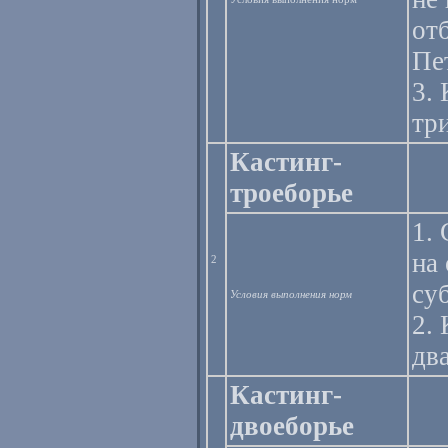
от
Пе
3.
тр
Кастинг-
троеборье
1.
на
2
су
Условия выполнения норм
2.
дв
Кастинг-
двоеборье