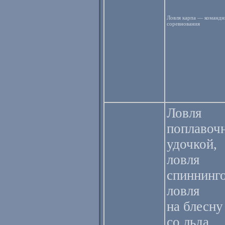
Ловля карпа — командн
соревнования
Ловля
поплавоч
удочкой,
ловля
спиннинг
ловля
на блесну
со льда,