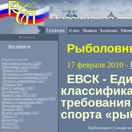
Главная
О лиге
Правила
Календарь
Рейтин
Новости:
Рыболовны
Все новости
Рубрики новостей:
17 февраля 2010
-
Рыболовные новости (1368)
Рыболовный спорт (2930)
Новости РСЛ (86)
Положения о соревнованиях (153)
ЕВСК - Ед
Протоколы соревнований (129)
Отчеты о сревнованиях (211)
Рейтинги (54)
классификац
Вокруг рыбалки (1087)
За рубежом (715)
Новости сайта РСЛ (867)
требования
Анонсы рыболовных журналов (207)
Борьба с браконьерами (650)
Происшествия (698)
Экология (404)
спорта «ры
Hi-tech для рыбалки (155)
Катера (7)
Библиотека (11)
Туризм (3)
Видео (239)
Требования и условия и