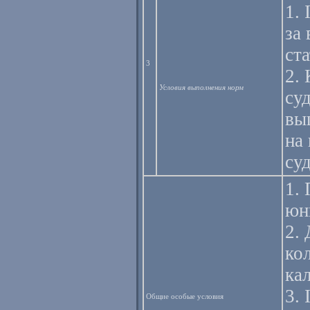
1.
за
ст
3
2.
Условия выполнения норм
суд
вы
на
су
1.
юн
2.
ко
ка
3.
Общие особые условия