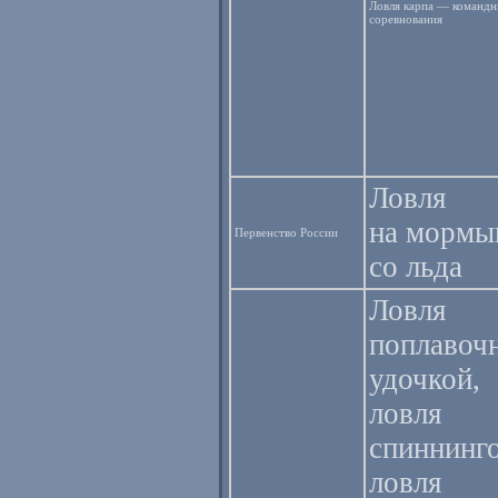
Ловля карпа — командн
соревнования
Ловля
на морм
Первенство России
со льда
Ловля
поплавоч
удочкой,
ловля
спиннинг
ловля