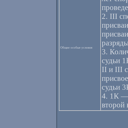
проведе
2. III 
присваи
присваи
разряды
Общие особые условия
3. Коли
судьи 1
II и II
присвое
судьи 3
4. 1К —
второй 