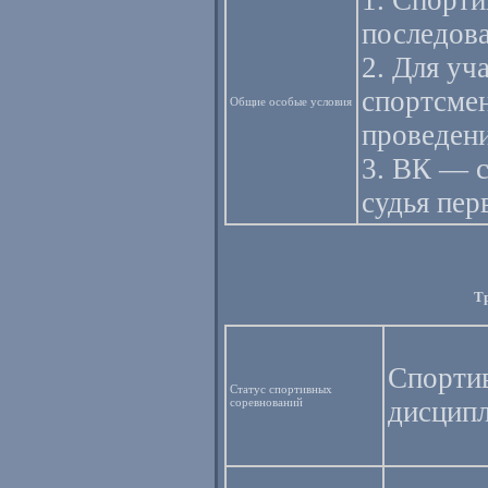
1. Спорт
последов
2. Для уч
спортсмен
Общие особые условия
проведен
3. ВК — с
судья пер
Тр
Спорти
Статус спортивных
соревнований
дисцип