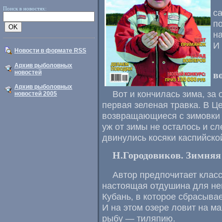
Поиск в новостях:
с
п
н
И
Новости в формате RSS
Архив рыболовных
новостей
в
Архив рыболовных
Вот и кончилась зима, за
новостей 2005
первая зеленая травка. В Ц
возвращающиеся с зимовки 
уж от зимы не осталось и сл
двинулись косяки каспийско
Н.Городовиков. Зимняя
Автор предпочитает клас
настоящая отдушина для не
Кубань, в которое сбрасыва
И на этом озере ловит на м
рыбу — тиляпию.