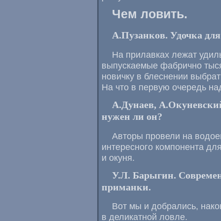
Чем ловить.
А.Пузанков. Удочка дл
На прилавках лежат удил
выпускаемые фабрично тыся
новичку в блеснении выбрат
На что в первую очередь н
А.Дунаев, А.Окуневски
нужен ли он?
Авторы провели на водое
интересного компонента дл
и окуня.
У.Л. Барыгин
. Совреме
приманки.
Вот мы и добрались, нако
в деликатной ловле.