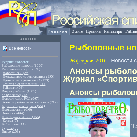
Главная
О лиге
Правила
Календарь
Рейтин
Новости:
Рыболовные нов
Все новости
Новости 
26 февраля 2010
-
Рубрики новостей:
Рыболовные новости (1368)
Анонсы рыболов
Рыболовный спорт (2930)
Новости РСЛ (86)
Журнал «Спортив
Положения о соревнованиях (153)
Протоколы соревнований (129)
Отчеты о сревнованиях (211)
Рейтинги (54)
Анонсы рыболов
Вокруг рыбалки (1087)
За рубежом (715)
Новости сайта РСЛ (867)
Анонсы рыболовных журналов (207)
Борьба с браконьерами (650)
Происшествия (698)
Экология (404)
Hi-tech для рыбалки (155)
Катера (7)
Библиотека (11)
Т
Туризм (3)
Видео (239)