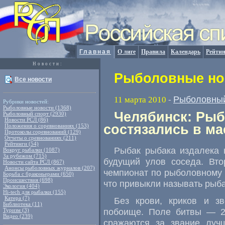
Главная
О лиге
Правила
Календарь
Рейтин
Новости:
Рыболовные нов
Все новости
Рыболовный
11 марта 2010
-
Рубрики новостей:
Рыболовные новости (1368)
Челябинск: Ры
Рыболовный спорт (2930)
Новости РСЛ (86)
состязались в ма
Положения о соревнованиях (153)
Протоколы соревнований (129)
Отчеты о сревнованиях (211)
Рейтинги (54)
Рыбак рыбака издалека н
Вокруг рыбалки (1087)
За рубежом (715)
будущий улов соседа. Вто
Новости сайта РСЛ (867)
Анонсы рыболовных журналов (207)
чемпионат по рыболовному с
Борьба с браконьерами (650)
Происшествия (698)
что привыкли называть рыб
Экология (404)
Hi-tech для рыбалки (155)
Катера (7)
Без крови, криков и з
Библиотека (11)
побоище. Поле битвы — 20
Туризм (3)
Видео (239)
сражаются за звание луч