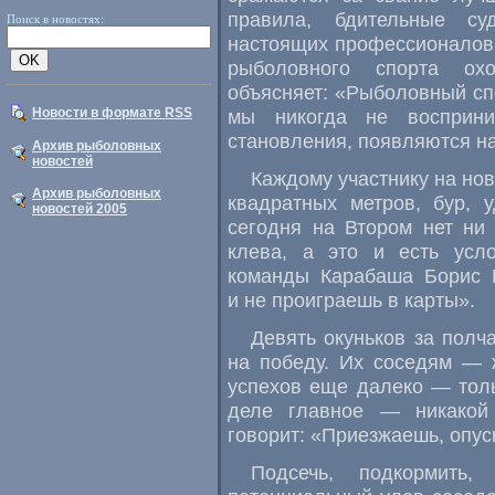
правила, бдительные с
Поиск в новостях:
настоящих профессионалов.
рыболовного спорта охо
объясняет: «Рыболовный сп
Новости в формате RSS
мы никогда не восприн
становления, появляются н
Архив рыболовных
новостей
Каждому участнику на нов
Архив рыболовных
квадратных метров, бур, 
новостей 2005
сегодня на Втором нет ни 
клева, а это и есть усл
команды Карабаша Борис М
и не проиграешь в карты».
Девять окуньков за пол
на победу. Их соседям — 
успехов еще далеко — толь
деле главное — никакой 
говорит: «Приезжаешь, опус
Подсечь, подкормить,