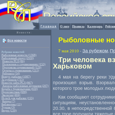
Главная
О лиге
Правила
Календарь
Рейтин
Новости:
Рыболовные нов
Все новости
За рубежом
П
7 мая 2010
-
,
Рубрики новостей:
Рыболовные новости (1368)
Три человека в
Рыболовный спорт (2930)
Новости РСЛ (86)
Харьковом
Положения о соревнованиях (153)
Протоколы соревнований (129)
Отчеты о сревнованиях (211)
Рейтинги (54)
4 мая на берегу реки Уд
Вокруг рыбалки (1087)
За рубежом (715)
произошел взрыв. Взорвал
Новости сайта РСЛ (867)
Анонсы рыболовных журналов (207)
которого трое молодых люде
Борьба с браконьерами (650)
Происшествия (698)
Экология (404)
Как сообщают сотрудники
Hi-tech для рыбалки (155)
Катера (7)
ситуациям, неустановленн
Библиотека (11)
20.30, в непосредственной 
Туризм (3)
Видео (239)
все трое получили тяжелые 