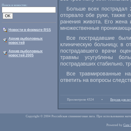
Поиск в новостях:
Больше всех пострадал
оторвало обе руки, также
ранения живота. Его жена
множественные проникающие
Новости в формате RSS
Все пострадавшие были
Архив рыболовных
новостей
клиническую больницу, в о
пострадавшего врачи оце
Архив рыболовных
новостей 2005
травмы усугублены боль
пострадавших стабильно, т
Все травмированные на
ответить на вопросы следст
Просмотрели 4324
•
Версия для пе
Copyright © 2004 Российская спиннинговая лига. При использовании мате
Powered by
Cute