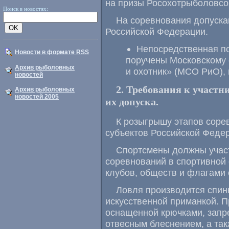
на призы Росохотрыболовсо
Поиск в новостях:
На соревнования допуска
Российской Федерации.
Непосредственная по
Новости в формате RSS
поручены Московскому
Архив рыболовных
и охотник» (МСО РиО), 
новостей
2. Требования к участн
Архив рыболовных
новостей 2005
их допуска.
К розыгрышу этапов соре
субъектов Российской Феде
Спортсмены должны участ
соревнований в спортивной
клубов, обществ и флагами 
Ловля производится спи
искусственной приманкой. 
оснащенной крючками, запр
отвесным блеснением, а так