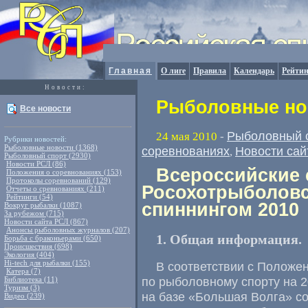
Главная
О лиге
Правила
Календарь
Рейтин
Новости:
Рыболовные нов
Все новости
Рыболовный 
24 мая 2010
-
Рубрики новостей:
Рыболовные новости (1368)
соревнованиях
Новости сай
,
Рыболовный спорт (2930)
Новости РСЛ (86)
Всероссийские 
Положения о соревнованиях (153)
Протоколы соревнований (129)
Росохотрыболов
Отчеты о сревнованиях (211)
Рейтинги (54)
спиннингом 2010
Вокруг рыбалки (1087)
За рубежом (715)
Новости сайта РСЛ (867)
Анонсы рыболовных журналов (207)
1. Общая информация.
Борьба с браконьерами (650)
Происшествия (698)
Экология (404)
Hi-tech для рыбалки (155)
В соответствии с Положе
Катера (7)
по рыболовному спорту на 20
Библиотека (11)
Туризм (3)
на базе «Большая Волга» с
Видео (239)