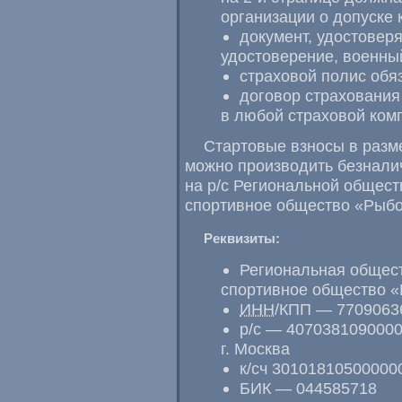
организации о допуске 
документ, удостовер
удостоверение, военны
страховой полис обя
договор страхования
в любой страховой комп
Стартовые взносы в разм
можно производить безнали
на
р/с
Региональной общест
спортивное общество «Рыбол
Реквизиты:
Региональная общес
спортивное общество «
ИНН
/КПП — 7709063
р/с
— 4070381090000
г. Москва
к/сч 30101810500000
БИК — 044585718