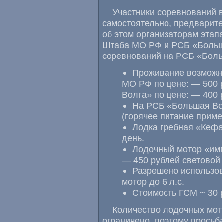
Участники соревнований 
самостоятельно, предварит
об этом организаторам этап
Штаба МО РФ и РСБ «Больша
соревнований на РСБ «Боль
Проживание возможн
МО РФ по цене: — 500 р
Волга» по цене: — 400 р
На РСБ «Большая Вол
(горячее питание приме
Лодка гребная «Кефа
день.
Лодочный мотор «имп
— 450 рублей световой
Разрешено использо
мотор до 6 л.с.
Стоимость ГСМ ~ 30 р
Количество лодочных мот
ограничено, поэтому просьб