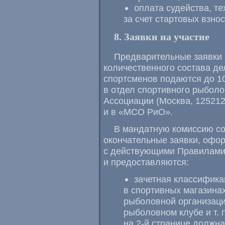
оплата судейства, т
за счет стартовых взно
8. Заявки на участие
Предварительные заявки н
количественного состава де
спортсменов подаются до 10
в отдел спортивного рыбол
Ассоциации (Москва, 125212,
и в «МСО РиО».
В мандатную комиссию со
окончательные заявки, офо
с действующими Правилами
и предоставляются:
зачетная классифика
в спортивных магазина
рыболовной организаци
рыболовном клубе
и т. 
на
2-й
странице должна