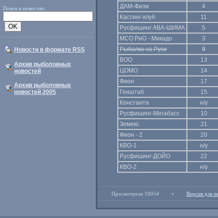
ДАМ-Фили
4
Поиск в новостях:
Кастинг-клуб
11
Русфишинг АВА-ШИМА
5
МСО РиО - Микадо
3
Рыбалка на Руси
9
Новости в формате RSS
ВОО
13
Архив рыболовных
ЦОМО
14
новостей
Фион
17
Архив рыболовных
новостей 2005
Генштаб
15
Константа
н/у
Русфишинг-Мегабасс
10
Земекс
21
Фион - 2
20
КВО-1
н/у
Русфишинг-ДОЙО
22
КВО-2
н/у
Просмотрели 10054
•
Версия для п