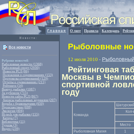
Главная
О лиге
Правила
Календарь
Рейтин
Новости:
Рыболовные нов
Все новости
Рыболовный
12 июля 2010
-
Рубрики новостей:
Рыболовные новости (1368)
Рейтинговая та
Рыболовный спорт (2930)
Новости РСЛ (86)
Москвы в Чемпио
Положения о соревнованиях (153)
Протоколы соревнований (129)
Отчеты о сревнованиях (211)
спортивной ловл
Рейтинги (54)
Вокруг рыбалки (1087)
году
За рубежом (715)
Новости сайта РСЛ (867)
Анонсы рыболовных журналов (207)
Борьба с браконьерами (650)
Шатурский
Происшествия (698)
Экология (404)
Кол-
Hi-tech для рыбалки (155)
Команда
Катера (7)
Библиотека (11)
Место
Туризм (3)
Видео (239)
Рыболовная Магия
1