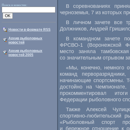
В соревнованиях приня
Поиск в новостях:
черноземья, 7 из которых п
В личном зачете все т
Должников, Андрей Гришило
Новости в формате RSS
В командном зачете по
Архив рыболовных
новостей
ФРСВО-1 (Воронежской Фе
место заняла тамбовская
Архив рыболовных
новостей 2005
со значительным отрывом з
«Мы, конечно, немного о
команд перворазрядники,
начинающие спортсмены. Т
достойно на Чемпионате,
прокомментировал итог
Федерации рыболовного спо
Также Алексей Чулицк
спортивно-любительский р
«Рыболовный спорт про
и бережное отношение к о