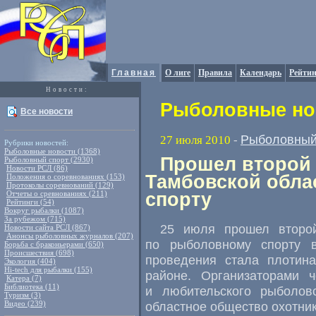
Главная
О лиге
Правила
Календарь
Рейтин
Новости:
Рыболовные нов
Все новости
Рыболовный
27 июля 2010
-
Рубрики новостей:
Рыболовные новости (1368)
Прошел второй 
Рыболовный спорт (2930)
Новости РСЛ (86)
Тамбовской обла
Положения о соревнованиях (153)
Протоколы соревнований (129)
Отчеты о сревнованиях (211)
спорту
Рейтинги (54)
Вокруг рыбалки (1087)
За рубежом (715)
25 июля прошел второй
Новости сайта РСЛ (867)
Анонсы рыболовных журналов (207)
по рыболовному спорту в
Борьба с браконьерами (650)
Происшествия (698)
проведения стала плотин
Экология (404)
Hi-tech для рыбалки (155)
районе. Организаторами 
Катера (7)
Библиотека (11)
и любительского рыболов
Туризм (3)
Видео (239)
областное общество охотни