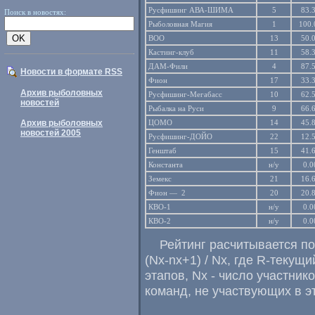
Русфишинг АВА-ШИМА
5
83.
Поиск в новостях:
Рыболовная Магия
1
100.
ВОО
13
50.
Кастинг-клуб
11
58.
ДАМ-Фили
4
87.
Новости в формате RSS
Фион
17
33.
Архив рыболовных
Русфишинг-Мегабасс
10
62.
новостей
Рыбалка на Руси
9
66.
Архив рыболовных
ЦОМО
14
45.
новостей 2005
Русфишинг-ДОЙО
22
12.
Генштаб
15
41.
Константа
н/у
0.0
Земекс
21
16.
Фион — 2
20
20.
КВО-1
н/у
0.0
КВО-2
н/у
0.0
Рейтинг расчитывается п
(Nx-nx+1) / Nx, где R-текущи
этапов, Nx - число участнико
команд, не участвующих в э