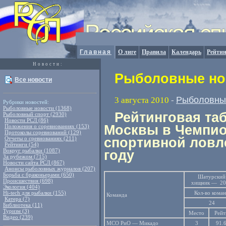
Главная
О лиге
Правила
Календарь
Рейтин
Новости:
Рыболовные нов
Все новости
Рыболовны
3 августа 2010
-
Рубрики новостей:
Рыболовные новости (1368)
Рейтинговая та
Рыболовный спорт (2930)
Новости РСЛ (86)
Москвы в Чемпио
Положения о соревнованиях (153)
Протоколы соревнований (129)
Отчеты о сревнованиях (211)
спортивной ловл
Рейтинги (54)
Вокруг рыбалки (1087)
году
За рубежом (715)
Новости сайта РСЛ (867)
Анонсы рыболовных журналов (207)
Борьба с браконьерами (650)
Шатурский
Происшествия (698)
хищник — 20
Экология (404)
Hi-tech для рыбалки (155)
Кол-во
коман
Команда
Катера (7)
24
Библиотека (11)
Туризм (3)
Место
Рейт
Видео (239)
МСО РиО — Микадо
3
91.