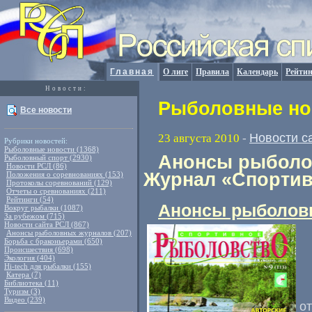
Главная
О лиге
Правила
Календарь
Рейтин
Новости:
Рыболовные нов
Все новости
Новости с
23 августа 2010
-
Рубрики новостей:
Рыболовные новости (1368)
Анонсы рыболов
Рыболовный спорт (2930)
Новости РСЛ (86)
Журнал «Спортив
Положения о соревнованиях (153)
Протоколы соревнований (129)
Отчеты о сревнованиях (211)
Рейтинги (54)
Анонсы рыболов
Вокруг рыбалки (1087)
За рубежом (715)
Новости сайта РСЛ (867)
Анонсы рыболовных журналов (207)
Борьба с браконьерами (650)
Происшествия (698)
Экология (404)
Hi-tech для рыбалки (155)
Катера (7)
Библиотека (11)
Туризм (3)
Видео (239)
о