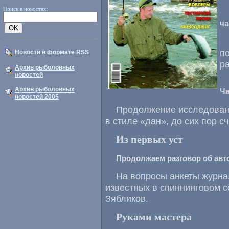
Поиск в новостях:
ча
п
Новости в формате RSS
р
Архив рыболовных
новостей
Архив рыболовных
Ча
новостей 2005
Продолжение исследовани
в стиле «дан», до сих пор 
Из первых уст
Продолжаем разговор об авт
На вопросы анкеты журна
известных в спиннинговом 
Зябликов.
Руками мастера