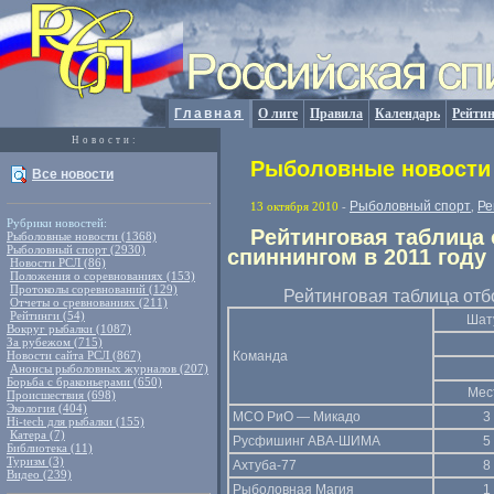
Главная
О лиге
Правила
Календарь
Рейтин
Новости:
Рыболовные новости 
Все новости
Рыболовный спорт
Ре
13 октября 2010
-
,
Рубрики новостей:
Рейтинговая таблица
Рыболовные новости (1368)
Рыболовный спорт (2930)
спиннингом в 2011 году
Новости РСЛ (86)
Положения о соревнованиях (153)
Протоколы соревнований (129)
Рейтинговая таблица отб
Отчеты о сревнованиях (211)
Рейтинги (54)
Шат
Вокруг рыбалки (1087)
За рубежом (715)
Новости сайта РСЛ (867)
Команда
Анонсы рыболовных журналов (207)
Борьба с браконьерами (650)
Мес
Происшествия (698)
Экология (404)
МСО РиО — Микадо
3
Hi-tech для рыбалки (155)
Катера (7)
Русфишинг АВА-ШИМА
5
Библиотека (11)
Туризм (3)
Ахтуба-77
8
Видео (239)
Рыболовная Магия
1