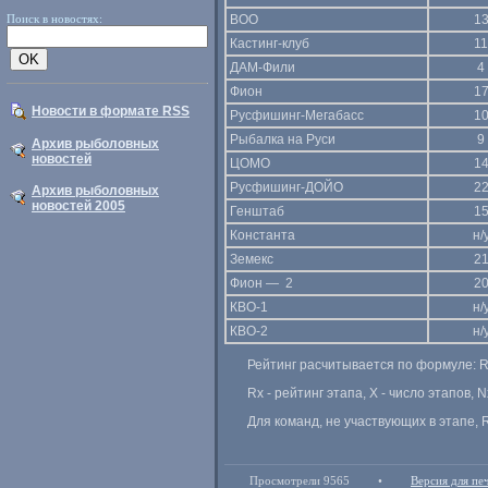
Поиск в новостях:
ВОО
1
Кастинг-клуб
11
ДАМ-Фили
4
Фион
1
Новости в формате RSS
Русфишинг-Мегабасс
1
Рыбалка на Руси
9
Архив рыболовных
новостей
ЦОМО
1
Русфишинг-ДОЙО
2
Архив рыболовных
новостей 2005
Генштаб
1
Константа
н/
Земекс
2
Фион — 2
2
КВО-1
н/
КВО-2
н/
Рейтинг расчитывается по формуле: R=
Rx - рейтинг этапа, X - число этапов, 
Для команд, не участвующих в этапе, 
Просмотрели 9565
•
Версия для пе