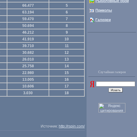
Рыболовные обои
0
66.477
5
Приколы
0
63.194
6
59.470
7
Галереи
0
50.694
8
0
46.212
9
41.919
10
0
39.710
11
0
30.682
12
26.010
13
25.758
14
Случайная галерея
0
22.980
15
13.005
16
10.606
17
3.030
18
Источник:
http://rspin.com/