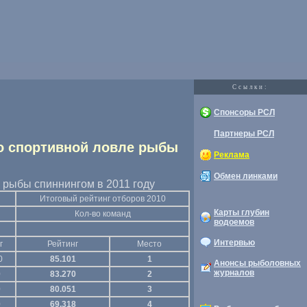
Cсылки:
Спонсоры РСЛ
Партнеры РСЛ
по спортивной ловле рыбы
Реклама
Обмен линками
 рыбы спиннингом в 2011 году
ы
Итоговый рейтинг отборов 2010
Карты глубин
Кол-во
команд
водоемов
Интервью
г
Рейтинг
Место
0
85.101
1
Анонсы рыболовных
журналов
0
83.270
2
0
80.051
3
0
69.318
4