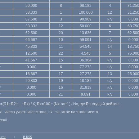
3
50.000
8
68.182
4
81.25
58.333
1
100.000
12
31.25
87.500
3
90.909
н/у
0.000
7
33.333
12
50.000
6
68.75
0
62.500
20
13.636
7
62.50
66.667
10
59.091
н/у
0.000
4
45.833
11
54.545
14
18.75
2
12.500
22
4.545
5
75.00
5
41.667
15
36.364
н/у
0.000
у
0.000
6
77.273
н/у
0.000
1
16.667
17
27.273
13
25.00
0
20.833
19
18.182
н/у
0.000
у
0.000
16
31.818
н/у
0.000
у
0.000
21
9.091
н/у
0.000
(R1+R2+…+Rx) / Х; Rx=100 * (Nx-nx+1) / Nx, где R-текущий рейтинг,
Nx - число участников этапа, nx - занятое на этапе место.
Rx=0.
чати
•
В RSS