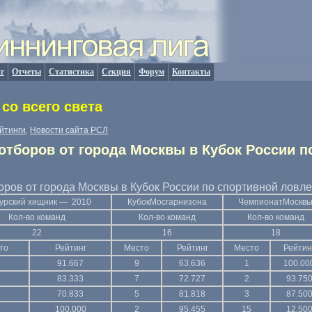
г
Отчеты
Статистика
Секция
Форум
Контакты
со всего света
йтинги
Новости сайта РСЛ
,
 отборов от города Москвы в Кубок России 
оров от города Москвы в Кубок России по спортивной ловле
урский хищник — 2010
КубокМосгарнизона
ЧемпионатМоскв
Кол-во
команд
Кол-во
команд
Кол-во
команд
22
16
18
то
Рейтинг
Место
Рейтинг
Место
Рейтин
91.667
9
63.636
1
100.00
83.333
7
72.727
2
93.75
70.833
5
81.818
3
87.50
100.000
2
95.455
15
12.50