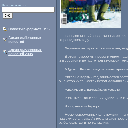
Поиск в новостях:
Новости в формате RSS
Наш давнишний и постоянный автор по
Архив рыболовных
в прошедшем году.
новостей
Мормышка на окуня: кто какими ловит, когд
Архив рыболовных
новостей 2005
В этом номере мы провели опрос наш
интересной и не часто поднимаемой темы
А.Дунаев. Новый взгляд на зимние прикор
Автор не первый год занимается сос
о некоторых тонкостях использования зи
М.Балачевцев. Балалайка vs Кобылка
В статье с точки зрения удобства и к
Носки, что ноги берегут
Носки современных конструкций — эл
нашему организму. Из результатов нового
рыболовам, да и не только им.