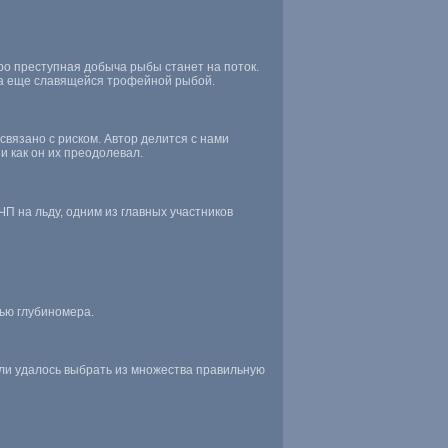
оро преступная добыча рыбы станет на поток.
ока еще славящейся трофейной рыбой.
связано с риском. Автор делится с нами
и как он их преодолевал.
П на льду, одним из главных участников
ью глубиномера.
если удалось выбрать из множества правильную