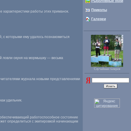
Рыболовные обои
Приколы
ие характеристики работы этих приманок.
Галереи
, с которыми ему удалось познакомиться
й ловли окуня на мормышку — весьма
Случайная галерея
 с читателями журнала новыми представлениями
как удильник.
и обеспечивающий работоспособное состояние
оможет определиться с экипировкой начинающим