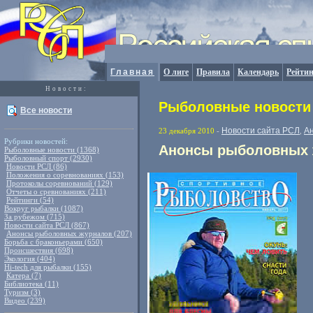
Главная
О лиге
Правила
Календарь
Рейтин
Новости:
Рыболовные новости 
Все новости
Новости сайта РСЛ
А
23 декабря 2010
-
,
Рубрики новостей:
Анонсы рыболовных ж
Рыболовные новости (1368)
Рыболовный спорт (2930)
Новости РСЛ (86)
Положения о соревнованиях (153)
Протоколы соревнований (129)
Отчеты о сревнованиях (211)
Рейтинги (54)
Вокруг рыбалки (1087)
За рубежом (715)
Новости сайта РСЛ (867)
Анонсы рыболовных журналов (207)
Борьба с браконьерами (650)
Происшествия (698)
Экология (404)
Hi-tech для рыбалки (155)
Катера (7)
Библиотека (11)
Туризм (3)
Видео (239)