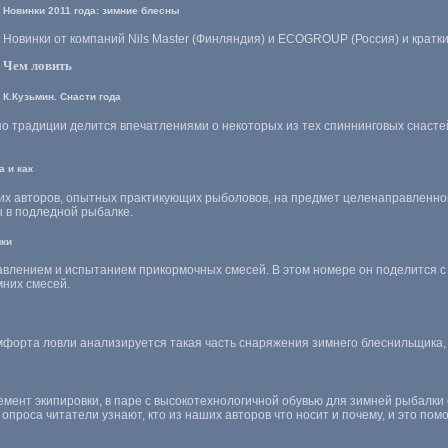
Новинки 2011 года: зимние блесны
Новинки от компаний Nils Master (Финляндия) и ECOGROUP (Россия) и кратк
Чем ловить
К.Кузьмин. Снасти года
 традиции делится впечатлениями о некоторых из тех спиннинговых снастей
а и как
их авторов, опытных практикующих рыболовов, на предмет целенаправленно
 в подледной рыбалке.
мки
тавлением и испытанием прикормочных смесей. В этом номере он поделится
мних смесей.
омфорта ловли анализируется такая часть снаряжения зимнего блеснильщика, 
емент экипировки, в паре с высокотехнологичной обувью для зимней рыбалк
 опроса читатели узнают, кто из наших авторов что носит и почему, и это п