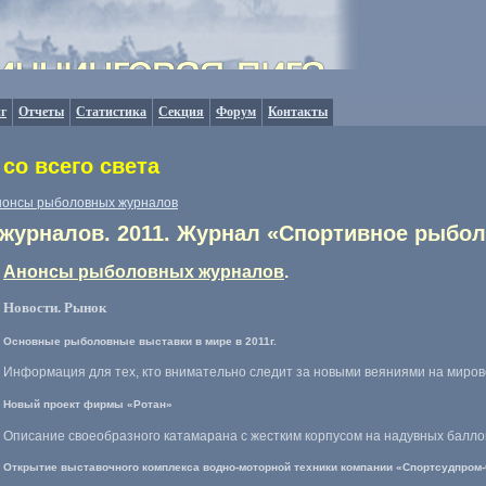
г
Отчеты
Статистика
Секция
Форум
Контакты
со всего света
нонсы рыболовных журналов
урналов. 2011. Журнал «Спортивное рыбол
Анонсы рыболовных журналов
.
Новости. Рынок
Основные рыболовные выставки в мире в 2011г.
Информация для тех, кто внимательно следит за новыми веяниями на миро
Новый проект фирмы «Ротан»
Описание своеобразного катамарана с жестким корпусом на надувных балло
Открытие выставочного комплекса водно-моторной техники компании «Спортсудпром