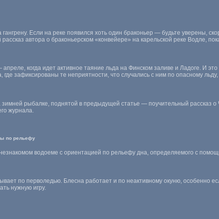
 гангрену. Если на реке появился хоть один браконьер — будьте уверены, ск
 рассказ автора о браконьерском «конвейере» на карельской реке Водле, п
преле, когда идет активное таяние льда на Финском заливе и Ладоге. И это 
 где зафиксированы те неприятности, что случались с ним по опасному льду, 
зимней рыбалке, поднятой в предыдущей статье — поучительный рассказ о Ч
его журнала.
бы по рельефу
незнакомом водоеме с ориентацией по рельефу дна, определяемого с помощ
о бывает по перволедью. Блесна работает и по неактивному окуню, особенно 
ать нужную игру.