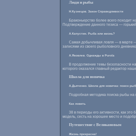
Люди и рыбы
Н.Кузнецов. Закон Справедливости
Браконьерство более всего походит на
Подтверждение данного тезиса — горький
А.Капустин. Рыба или жизнь?
Самая добычливая ловля — в марте — а
записями из своего рыболовного дневника,
А.Яковлев. Однажды в Purola
В продолжение темы безопасности на 
которого оказался главный редактор наш
Школа для новичка
А.Дьяченко. Школа для новичка: поиск ры
Подробная методика поиска рыбы на 
Как ловить
38 в периоды его активности, как эт
модель, сесть на хорошее место и подобр
Путешествие с Великановым
Жизнь прекрасна!