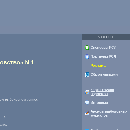
Cсылки:
Спонсоры РСЛ
Партнеры РСЛ
овство» N 1
Реклама
Обмен линками
Карты глубин
водоемов
вом рыболовном рынке.
Интервью
Анонсы рыболовных
журналов
нах.
-СПб»