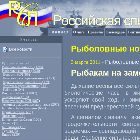
Главная
О лиге
Правила
Календарь
Рейтин
Новости:
Рыболовные нов
Все новости
Рыболовные 
3 марта 2011
-
Рубрики новостей:
Рыболовные новости (1368)
Рыбакам на зам
Рыболовный спорт (2930)
Новости РСЛ (86)
Положения о соревнованиях (153)
Протоколы соревнований (129)
Дыхание весны все сильн
Отчеты о сревнованиях (211)
Рейтинги (54)
биологические часы в ж
Вокруг рыбалки (1087)
За рубежом (715)
ускоряют свой ход, и зим
Новости сайта РСЛ (867)
Анонсы рыболовных журналов (207)
весенней преднерестовой су
Борьба с браконьерами (650)
Происшествия (698)
Экология (404)
А сигналом к началу так
Hi-tech для рыбалки (155)
продолжительности свето
Катера (7)
Библиотека (11)
водоемах — совпадающий по
Туризм (3)
Видео (239)
воды. Особенно сильное сн