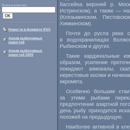
бассейна верхней р. Моск
Поиск в новостях:
Истринском), а также — н
(Клязьминском, Пестовско
Химкинском).
Новости в формате RSS
Почти до русла реки с
Архив рыболовных
в водохранилищах Волжско
новостей
Рыбинском и других.
Архив рыболовных
новостей 2005
Такие кардинальные из
образом, усиление проточ
покидают зимовалы, ска
нерестовые косяки и начина
икромета.
Особенно большие стаи
за этими рыбами перек
предпочтение азартной пог
день рыбу приходится иска
похожей на предыдущую.
Наиболее активной в кле