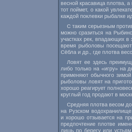
весной красавица плотва, а
тот поймет, о какой увлека
каждой поклевки рыбалке ид
С таким серьезным проти
можно сразиться на Рыбинс
участках рек, впадающих в 
время рыболовы посещают 
Сёбла и др., где плотва вес
Ловят ее здесь преимущ
либо только на «игру» на д
применяют обычного зимой
рыболовы ловят на пригото
хорошо реагирует полновесн
круглый год продают в моск
Средняя плотва весом до
на Рузском водохранилище.
и хорошо отзывается на пр
предпочтение плотве именн
лишь по берегу или устьям