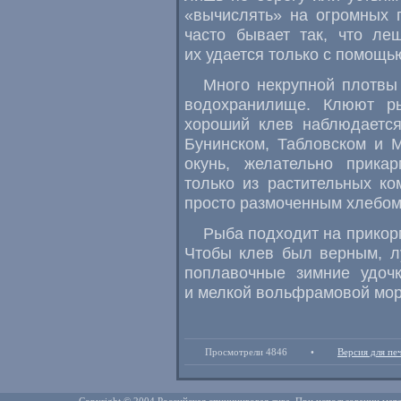
«вычислять» на огромных 
часто бывает так, что ле
их удается только с помощь
Много некрупной плотвы
водохранилище. Клюют р
хороший клев наблюдается
Бунинском, Табловском и 
окунь, желательно прика
только из растительных к
просто размоченным хлебом
Рыба подходит на прикор
Чтобы клев был верным, лу
поплавочные зимние удочк
и мелкой вольфрамовой мо
Просмотрели 4846
•
Версия для пе