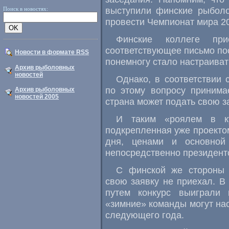
выступили финские рыболо
Поиск в новостях:
провести Чемпионат мира 20
Финские коллеге пр
соответствующее письмо по
Новости в формате RSS
понемногу стало настраиват
Архив рыболовных
новостей
Однако, в соответствии
по этому вопросу принима
Архив рыболовных
новостей 2005
страна может подать свою з
И таким «роялем в ку
подкрепленная уже проекто
дня, ценами и основной
непосредственно президент
С финской же стороны 
свою заявку не приехал. В
путем конкурс выиграли 
«зимние» команды могут нас
следующего года.