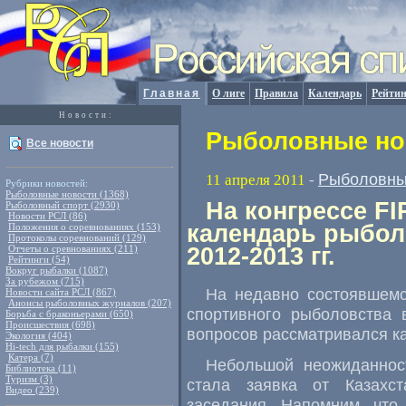
Главная
О лиге
Правила
Календарь
Рейтин
Новости:
Рыболовные нов
Все новости
Рыболовны
11 апреля 2011
-
Рубрики новостей:
Рыболовные новости (1368)
На конгрессе F
Рыболовный спорт (2930)
Новости РСЛ (86)
календарь рыбол
Положения о соревнованиях (153)
Протоколы соревнований (129)
Отчеты о сревнованиях (211)
2012-2013 гг.
Рейтинги (54)
Вокруг рыбалки (1087)
За рубежом (715)
На недавно состоявшем
Новости сайта РСЛ (867)
Анонсы рыболовных журналов (207)
спортивного рыболовства 
Борьба с браконьерами (650)
Происшествия (698)
вопросов рассматривался к
Экология (404)
Hi-tech для рыбалки (155)
Катера (7)
Небольшой неожиданнос
Библиотека (11)
Туризм (3)
стала заявка от Казахст
Видео (239)
заседания. Напомним, что