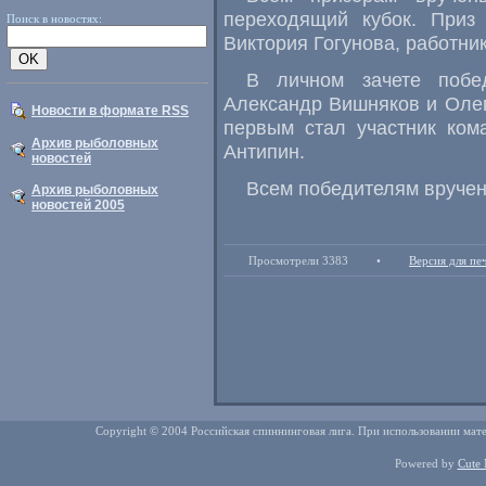
переходящий кубок. Приз
Поиск в новостях:
Виктория Гогунова, работн
В личном зачете побе
Александр Вишняков и Олег
Новости в формате RSS
первым стал участник ко
Архив рыболовных
Антипин.
новостей
Всем победителям вручен
Архив рыболовных
новостей 2005
Просмотрели 3383
•
Версия для пе
Copyright © 2004 Российская спиннинговая лига. При использовании мате
Powered by
Cute