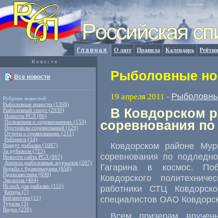
Главная
О лиге
Правила
Календарь
Рейтин
Новости:
Рыболовные нов
Все новости
Рыболовны
19 апреля 2011
-
Рубрики новостей:
Рыболовные новости (1368)
В Ковдорском 
Рыболовный спорт (2930)
Новости РСЛ (86)
соревнования по
Положения о соревнованиях (153)
Протоколы соревнований (129)
Отчеты о сревнованиях (211)
Рейтинги (54)
Ковдорском районе Мурм
Вокруг рыбалки (1087)
За рубежом (715)
соревнования по подледн
Новости сайта РСЛ (867)
Анонсы рыболовных журналов (207)
Гагарина в космос. Поб
Борьба с браконьерами (650)
Происшествия (698)
Ковдорского политехниче
Экология (404)
Hi-tech для рыбалки (155)
работники СТЦ Ковдорск
Катера (7)
специалистов ОАО Ковдорск
Библиотека (11)
Туризм (3)
Видео (239)
Всем призерам вручен