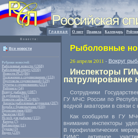
Главная
О лиге
Правила
Календарь
Рейтин
Новости:
Рыболовные нов
Все новости
Вокруг рыб
26 апреля 2011
-
Рубрики новостей:
Рыболовные новости (1368)
Инспекторы ГИ
Рыболовный спорт (2930)
Новости РСЛ (86)
патрулирование 
Положения о соревнованиях (153)
Протоколы соревнований (129)
Отчеты о сревнованиях (211)
Рейтинги (54)
Cотрудники Государств
Вокруг рыбалки (1087)
За рубежом (715)
ГУ МЧС России по Республ
Новости сайта РСЛ (867)
Анонсы рыболовных журналов (207)
водной акватории в связи с
Борьба с браконьерами (650)
Происшествия (698)
Экология (404)
Как сообщили в ГУ МЧ
Hi-tech для рыбалки (155)
Катера (7)
внимание инспекторы уде
Библиотека (11)
В профилактических мероп
Туризм (3)
Видео (239)
ГИМС активное участи