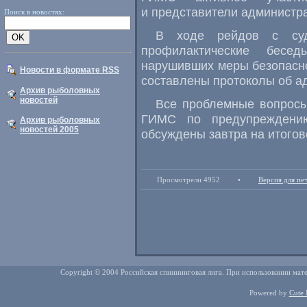
и представители администр
Поиск в новостях:
В ходе рейдов с суд
профилактические бесе
нарушивших меры безопасно
Новости в формате RSS
составлены протоколы об а
Архив рыболовных
новостей
Все проблемные вопросы
ГИМС по предупреждению
Архив рыболовных
новостей 2005
обсуждены завтра на итогов
Просмотрели 4952
•
Версия для пе
Copyright © 2004 Российская спиннинговая лига. При использовании мате
Powered by
Cute