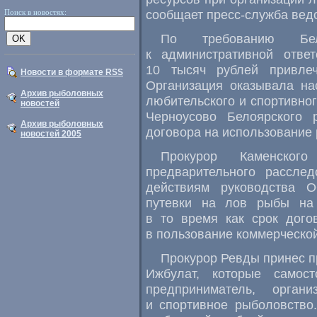
сообщает пресс-служба вед
Поиск в новостях:
По требованию Бело
к административной отве
10 тысяч рублей привле
Новости в формате RSS
Организация оказывала на
Архив рыболовных
любительского и спортивно
новостей
Черноусово Белоярского 
Архив рыболовных
договора на использование
новостей 2005
Прокурор Каменског
предварительного расслед
действиям руководства 
путевки на лов рыбы на
в то время как срок дого
в пользование коммерческой
Прокурор Ревды принес п
Ижбулат, которые самост
предприниматель, орган
и спортивное рыболовство