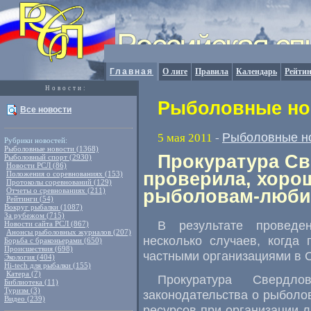
Главная
О лиге
Правила
Календарь
Рейтин
Новости:
Рыболовные нов
Все новости
Рыболовные н
5 мая 2011
-
Рубрики новостей:
Рыболовные новости (1368)
Прокуратура Св
Рыболовный спорт (2930)
Новости РСЛ (86)
проверила, хоро
Положения о соревнованиях (153)
Протоколы соревнований (129)
Отчеты о сревнованиях (211)
рыболовам-люби
Рейтинги (54)
Вокруг рыбалки (1087)
За рубежом (715)
В результате проведе
Новости сайта РСЛ (867)
Анонсы рыболовных журналов (207)
несколько случаев, когда
Борьба с браконьерами (650)
Происшествия (698)
частными организациями в 
Экология (404)
Hi-tech для рыбалки (155)
Катера (7)
Прокуратура Свердл
Библиотека (11)
Туризм (3)
законодательства о рыболо
Видео (239)
ресурсов при организации л