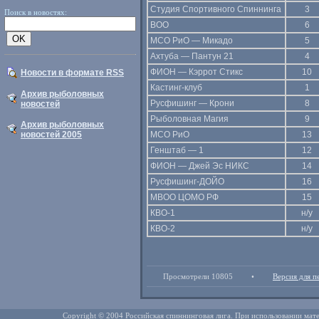
Студия Спортивного Спиннинга
3
Поиск в новостях:
ВОО
6
МСО РиО — Микадо
5
Ахтуба — Пантун 21
4
ФИОН — Кэррот Стикс
10
Новости в формате RSS
Кастинг-клуб
1
Архив рыболовных
Русфишинг — Крони
8
новостей
Рыболовная Магия
9
Архив рыболовных
новостей 2005
МСО РиО
13
Генштаб — 1
12
ФИОН — Джей Эс НИКС
14
Русфишинг-ДОЙО
16
МВОО ЦОМО РФ
15
КВО-1
н/у
КВО-2
н/у
Просмотрели 10805
•
Версия для п
Copyright © 2004 Российская спиннинговая лига. При использовании мате