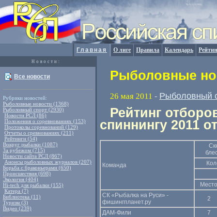
Главная
О лиге
Правила
Календарь
Рейтин
Новости:
Рыболовные нов
Все новости
Рыболовный 
26 мая 2011
-
Рубрики новостей:
Рыболовные новости (1368)
Рейтинг отборо
Рыболовный спорт (2930)
Новости РСЛ (86)
спиннингу 2011 о
Положения о соревнованиях (153)
Протоколы соревнований (129)
Отчеты о сревнованиях (211)
Рейтинги (54)
Вокруг рыбалки (1087)
Ск
За рубежом (715)
бле
Новости сайта РСЛ (867)
Анонсы рыболовных журналов (207)
Кол
Команда
Борьба с браконьерами (650)
Происшествия (698)
Экология (404)
Мест
Hi-tech для рыбалки (155)
Катера (7)
СК «Рыбалка на Руси» -
Библиотека (11)
2
фишингпланет.ру
Туризм (3)
Видео (239)
ДАМ-Фили
7