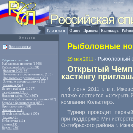
Главная
О лиге
Правила
Календарь
Рейтин
Новости:
Рыболовные нов
Все новости
Рыболовный 
29 мая 2011
-
Рубрики новостей:
Рыболовные новости (1368)
Открытый Чемпи
Рыболовный спорт (2930)
Новости РСЛ (86)
кастингу пригла
Положения о соревнованиях (153)
Протоколы соревнований (129)
Отчеты о сревнованиях (211)
Рейтинги (54)
4 июня 2011 г. в г. Ижев
Вокруг рыбалки (1087)
За рубежом (715)
пляже состоится «Открыты
Новости сайта РСЛ (867)
Анонсы рыболовных журналов (207)
компании Хольстер».
Борьба с браконьерами (650)
Происшествия (698)
Экология (404)
Турнир проводит первый
Hi-tech для рыбалки (155)
Катера (7)
при поддержке Министерст
Библиотека (11)
Октябрьского района г. Иже
Туризм (3)
Видео (239)