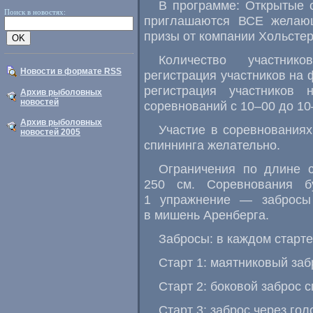
В программе: Открытые 
Поиск в новостях:
приглашаются ВСЕ желающ
призы от компании Хольстер
Количество участник
Новости в формате RSS
регистрация участников на ф
регистрация участников 
Архив рыболовных
новостей
соревнований с
10–00
до
10
Архив рыболовных
Участие в соревнования
новостей 2005
спиннинга желательно.
Ограничения по длине с
250 см. Соревнования б
1 упражнение — забросы 
в мишень Аренберга.
Забросы: в каждом старте
Старт 1: маятниковый забр
Старт 2: боковой заброс с
Старт 3: заброс через гол