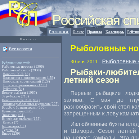
Главная
О лиге
Правила
Календарь
Рейтин
Новости:
Рыболовные нов
Все новости
Рыболовные 
30 мая 2011
-
Рубрики новостей:
Рыболовные новости (1368)
Рыбаки-любите
Рыболовный спорт (2930)
Новости РСЛ (86)
летний сезон
Положения о соревнованиях (153)
Протоколы соревнований (129)
Отчеты о сревнованиях (211)
Рейтинги (54)
Первые рыбацкие лодки
Вокруг рыбалки (1087)
За рубежом (715)
залива. С мая до глуб
Новости сайта РСЛ (867)
Анонсы рыболовных журналов (207)
разнообразить свой стол ка
Борьба с браконьерами (650)
Происшествия (698)
запрещенным к лову камчат
Экология (404)
Hi-tech для рыбалки (155)
Катера (7)
Излюбленные бухты влад
Библиотека (11)
и Шамора. Сезон летней 
Туризм (3)
Видео (239)
на нерест камбалы. Эта пр