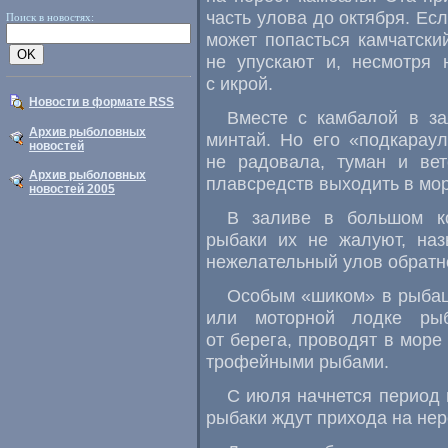
часть улова до октября. Ес
Поиск в новостях:
может попасться камчатский
не упускают и, несмотря 
с икрой.
Новости в формате RSS
Вместе с камбалой в за
Архив рыболовных
минтай. Но его «подкарау
новостей
не радовала, туман и ве
Архив рыболовных
плавсредств выходить в мор
новостей 2005
В заливе в большом к
рыбаки их не жалуют, на
нежелательный улов обратно
Особым «шиком» в рыбацк
или моторной лодке рыб
от берега, проводят в море
трофейными рыбами.
С июля начнется период 
рыбаки ждут прихода на нер