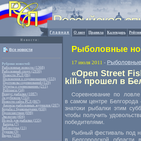
Главная
О лиге
Правила
Календарь
Рейтин
Новости:
Рыболовные нов
Все новости
Рыболовные
17 июля 2011
-
Рубрики новостей:
Рыболовные новости (1368)
«Open Street Fi
Рыболовный спорт (2930)
Новости РСЛ (86)
kill» прошел в Б
Положения о соревнованиях (153)
Протоколы соревнований (129)
Отчеты о сревнованиях (211)
Рейтинги (54)
Соревнование по ловле
Вокруг рыбалки (1087)
За рубежом (715)
в самом центре Белгорода
Новости сайта РСЛ (867)
Анонсы рыболовных журналов (207)
знатоки рыбалки этим субб
Борьба с браконьерами (650)
Происшествия (698)
чтобы получить удовольстви
Экология (404)
Hi-tech для рыбалки (155)
победителями.
Катера (7)
Библиотека (11)
Рыбный фестиваль под на
Туризм (3)
Видео (239)
в Белгородской области 