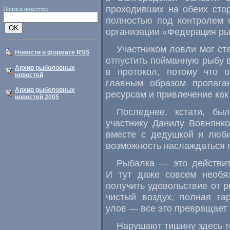
проходивших на обеих сто
Поиск в новостях:
полностью под контролем 
организации «Федерация рыб
Участником ловли мог с
Новости в формате RSS
отпустить пойманную рыбу в
Архив рыболовных
в протокол, потому что о
новостей
главным образом пропага
Архив рыболовных
ресурсам и привлечение ка
новостей 2005
Последнее, кстати, бы
участнику Данилу Вовнянк
вместе с дедушкой и люби
возможность наслаждаться 
Рыбалка — это действит
И тут даже совсем необя
получить удовольствие от р
чистый воздух, полная га
улов — все это превращает 
Нарушают тишину здесь т