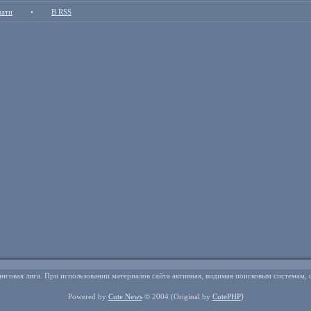
чати
•
В RSS
нговая лига. При использовании материалов сайта активная, видимая поисковым системам, 
)
Powered by
Cute News
© 2004
(Original by
CutePHP