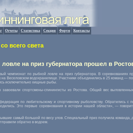
г
Отчеты
Статистика
Секция
Форум
Контакты
со всего света
 ловле на приз губернатора прошел в Росто
рвый чемпионат по рыбной ловле на приз губернатора. В соревнованиях п
к на Веселовском водохранилище. Участники объединились в 25 команд — по
ись исключительно хищные рыбы.
з завоевали спортсмены-спинингисты из Ростова. Общий вес выловленны
едерация по любительскому и спортивному рыболовству. Обратились с пи
водились. Это первые соревнования в истории нашей области», — говорит
бывшие самый большой по весу улов. Специальный приз получила команда, 
тправили обратно в водоем.