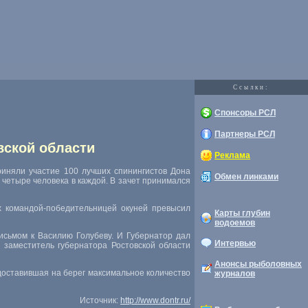
Cсылки:
Спонсоры РСЛ
Партнеры РСЛ
вской области
Реклама
риняли участие 100 лучших спинингистов Дона
Обмен линками
 четыре человека в каждой. В зачет принимался
х командой-победительницей окуней превысил
Карты глубин
водоемов
сьмом к Василию Голубеву. И Губернатор дал
Интервью
 заместитель губернатора Ростовской области
Анонсы рыболовных
доставившая на берег максимальное количество
журналов
Источник:
http://www.dontr.ru/