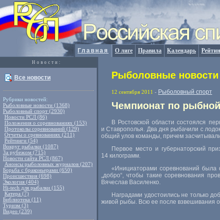
Главная
О лиге
Правила
Календарь
Рейтин
Новости:
Рыболовные новости 
Все новости
Рыболовный спорт
12 сентября 2011
-
Рубрики новостей:
Чемпионат по рыбной
Рыболовные новости (1368)
Рыболовный спорт (2930)
Новости РСЛ (86)
В Ростовской области состоялся пе
Положения о соревнованиях (153)
Протоколы соревнований (129)
и Ставрополья. Два дня рыбачили с лодо
Отчеты о сревнованиях (211)
общий улов команды, причем засчитывал
Рейтинги (54)
Вокруг рыбалки (1087)
Первое место и губернаторский при
За рубежом (715)
14 килограмм.
Новости сайта РСЛ (867)
Анонсы рыболовных журналов (207)
«Инициаторами соревнований была ф
Борьба с браконьерами (650)
„добро“, чтобы такие соревнования про
Происшествия (698)
Экология (404)
Вячеслав Василенко.
Hi-tech для рыбалки (155)
Катера (7)
Наградами удостоились не только до
Библиотека (11)
живой рыбы. Всю ее после взвешивания о
Туризм (3)
Видео (239)