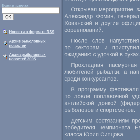
Поиск в новостях:
Открывая мероприятие, з
Александр Фомин, генера
Хованский и другие офици
соревнований.
Новости в формате RSS
После слов напутстви
Архив рыболовных
новостей
по секторам и приступи
ожиданию с удочкой в руках
Архив рыболовных
новостей 2005
Прохладная пасмурная
любителей рыбалки, а нап
среди конкурсантов.
В программу фестиваля
по ловле поплавочной уд
английской донкой (фидер
рыболовов и спортсменов.
Детским состязаниям пр
победителя чемпионата Е
класса Юрия Сипцова.