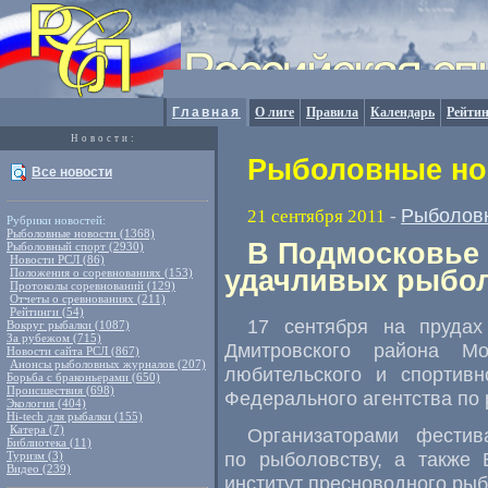
Главная
О лиге
Правила
Календарь
Рейтин
Новости:
Рыболовные нов
Все новости
Рыболов
21 сентября 2011
-
Рубрики новостей:
Рыболовные новости (1368)
В Подмосковье
Рыболовный спорт (2930)
Новости РСЛ (86)
удачливых рыбо
Положения о соревнованиях (153)
Протоколы соревнований (129)
Отчеты о сревнованиях (211)
Рейтинги (54)
17 сентября на пруда
Вокруг рыбалки (1087)
За рубежом (715)
Дмитровского района Мо
Новости сайта РСЛ (867)
Анонсы рыболовных журналов (207)
любительского и спортивн
Борьба с браконьерами (650)
Происшествия (698)
Федерального агентства по
Экология (404)
Hi-tech для рыбалки (155)
Катера (7)
Организаторами фестив
Библиотека (11)
по рыболовству, а также 
Туризм (3)
Видео (239)
институт пресноводного ры