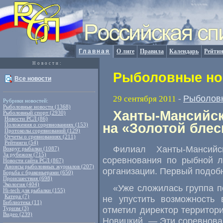
Главная
О лиге
Правила
Календарь
Рейтин
Новости:
Рыболовные нов
Все новости
Рыболов
29 сентября 2011
-
Рубрики новостей:
Рыболовные новости (1368)
Ханты-Мансийск
Рыболовный спорт (2930)
Новости РСЛ (86)
на «Золотой блес
Положения о соревнованиях (153)
Протоколы соревнований (129)
Отчеты о сревнованиях (211)
Рейтинги (54)
Филиал Ханты-Мансийс
Вокруг рыбалки (1087)
За рубежом (715)
соревнования по рыбной л
Новости сайта РСЛ (867)
Анонсы рыболовных журналов (207)
организации. Первый подобн
Борьба с браконьерами (650)
Происшествия (698)
Экология (404)
«Уже сложилась группа п
Hi-tech для рыбалки (155)
Катера (7)
не упустить возможность 
Библиотека (11)
отметил директор территор
Туризм (3)
Видео (239)
Новицкий. — Эти соревнова