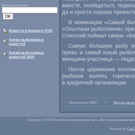
вместе, пообщаться, поде
Поиск в новостях:
да и просто хорошо провести
В номинации «Самый бол
«Опытным рыболовом» приз
Новости в формате RSS
Спасский поймал самую «Б
Архив рыболовных
новостей
Самую большую рыбу вы
призы и самый юный рыбол
Архив рыболовных
новостей 2005
женщина-участница — Наде
После церемонии коллек
рыбаков выпить горячег
в кредитной организации.
Просмотрели 3889
•
Версия для пе
Copyright © 2004 Российская спиннинговая лига. При использовании мате
Powered by
Cute