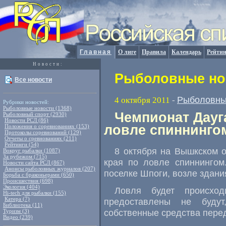
Главная
О лиге
Правила
Календарь
Рейтин
Новости:
Рыболовные нов
Все новости
Рыболовны
4 октября 2011
-
Рубрики новостей:
Рыболовные новости (1368)
Чемпионат Дауг
Рыболовный спорт (2930)
Новости РСЛ (86)
ловле спиннинго
Положения о соревнованиях (153)
Протоколы соревнований (129)
Отчеты о сревнованиях (211)
Рейтинги (54)
8 октября на Вышкском о
Вокруг рыбалки (1087)
За рубежом (715)
края по ловле спиннингом.
Новости сайта РСЛ (867)
Анонсы рыболовных журналов (207)
поселке Шпоги, возле здани
Борьба с браконьерами (650)
Происшествия (698)
Экология (404)
Ловля будет происход
Hi-tech для рыбалки (155)
Катера (7)
предоставлены не буду
Библиотека (11)
собственные средства пере
Туризм (3)
Видео (239)