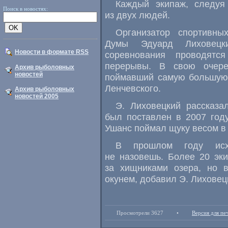
Каждый экипаж, следуя 
Поиск в новостях:
из двух людей.
Организатор спортивны
Думы Эдуард Лиховецки
Новости в формате RSS
соревнования проводятс
перерывы. В свою очере
Архив рыболовных
новостей
поймавший самую большую 
Ленчевского.
Архив рыболовных
новостей 2005
Э. Лиховецкий рассказа
был поставлен в 2007 году
Ушанс поймал щуку весом в 
В прошлом году исх
не назовешь. Более 20 эк
за хищниками озера, но 
окунем, добавил Э. Лиховец
Просмотрели 3627
•
Версия для пе