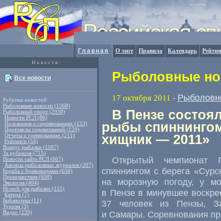
Главная
О лиге
Правила
Календарь
Рейтин
Новости:
Рыболовные нов
Все новости
Рыболовн
17 октября 2011
-
Рубрики новостей:
Рыболовные новости (1368)
В Пензе состоя
Рыболовный спорт (2930)
Новости РСЛ (86)
рыбы спиннингом
Положения о соревнованиях (153)
Протоколы соревнований (129)
Отчеты о сревнованиях (211)
хищник — 2011»
Рейтинги (54)
Вокруг рыбалки (1087)
За рубежом (715)
Открытый чемпионат 
Новости сайта РСЛ (867)
Анонсы рыболовных журналов (207)
спиннингом с берега «Сурс
Борьба с браконьерами (650)
Происшествия (698)
на морозную погоду, у м
Экология (404)
Hi-tech для рыбалки (155)
в Пензе в минувшее воскрес
Катера (7)
Библиотека (11)
37 человек из Пензы, За
Туризм (3)
Видео (239)
и Самары. Соревнования пр