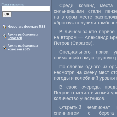
Среди команд места 
Поиск в новостях:
сильнейшими стали пенз
на втором месте располож
«бронзу» получили тамбовск
Новости в формате RSS
В личном зачете первое 
Архив рыболовных
на втором — Александр Бры
новостей
Петров (Саратов).
Архив рыболовных
новостей 2005
Специального приза у
поймавший самую крупную р
По словам одного из орг
несмотря на смену мест ст
погоды и колебаний уровня
В свою очередь, предс
Петров отметил высокий ур
количество участников.
Открытый чемпионат 
спиннингом с берег