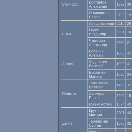
Востриков
Спун Спб
1392
39
Александр
Овчинников
2793
19
Павел
Ланда Евгений
2110
26
Родин
3091
16
СЗРК
Владимир
Чурилкин
2530
21
Александр
Воронин
1006
45
Алексей
Ходасевич
Алмаз
1099
41
Василий
Булавский
1536
34
Максим
Трикозенко
1469
37
Виталий
Политех
Джежора
3200
15
Павел
Бусько Артем
1374
40
Крутов
1011
44
Михаил
Тарновский
Двина
1575
32
Сергей