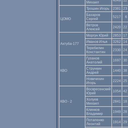
4049
12
Михаил
Трошин Игорь
2381
23
Базаров
5217
6
ЦОМО
Сергей
Ветров
2420
22
Алексей
Моргун Юрий
2853
17
Иванов Илья
3262
14
Ахтуба-177
Теребилин
2330
24
Константин
Гузанов
1697
30
Анатолий
Стрункин
КВО
1440
38
Андрей
Новичихин
2224
25
Игорь
Воскресенский
1054
42
Юрий
Холуев
КВО - 2
2841
18
Михаил
Клинков
1949
28
Владимир
Потапенко
1914
29
Леонтий