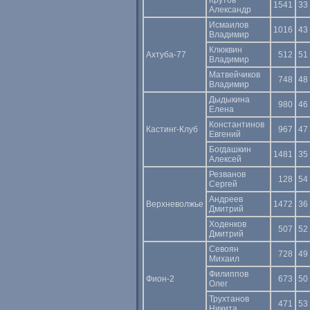
Крутов
1541
33
Александр
Исмаилов
1016
43
Владимир
Клюквин
Ахтуба-77
512
51
Владимир
Матвейчиков
748
48
Владимир
Дыдыкина
980
46
Елена
Константинов
Кастинг-Клуб
967
47
Евгений
Богдашкин
1481
35
Алексей
Резванов
128
54
Сергей
Андреев
Верхневолжье
1472
36
Дмитрий
Ходенков
507
52
Дмитрий
Севоян
728
49
Михаил
Филиппов
Фион-2
673
50
Олег
Трухтанов
471
53
Никита