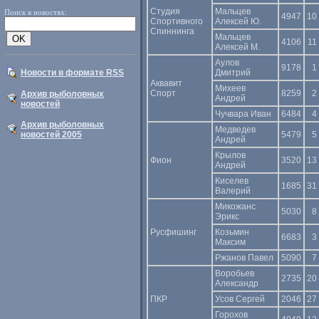
Студия
Мальцев
Поиск в новостях:
4947
10
Спортивного
Алексей Ю.
Спиннинга
Мальцев
4106
11
Алексей М.
Аулов
9178
1
Новости в формате RSS
Дмитрий
Аквавит
Михеев
Спорт
8259
2
Архив рыболовных
Андрей
новостей
Чучвара Иван
6484
4
Архив рыболовных
Медведев
новостей 2005
5479
5
Андрей
Крылов
Фион
3520
13
Андрей
Киселев
1685
31
Валерий
Микожанс
5030
8
Эрикс
Русфишинг
Козьмин
6683
3
Максим
Ржанов Павел
5090
7
Воробьев
2735
20
Александр
ПКР
Усов Сергей
2046
27
Горохов