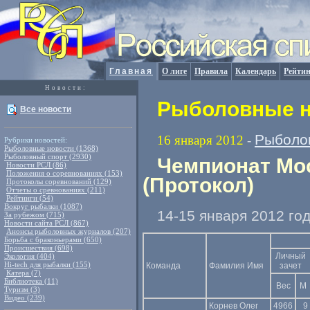
Главная
О лиге
Правила
Календарь
Рейтин
Новости:
Рыболовные но
Все новости
Рыболо
16 января 2012
-
Рубрики новостей:
Рыболовные новости (1368)
Рыболовный спорт (2930)
Чемпионат Мос
Новости РСЛ (86)
Положения о соревнованиях (153)
(Протокол)
Протоколы соревнований (129)
Отчеты о сревнованиях (211)
Рейтинги (54)
Вокруг рыбалки (1087)
14-15 января 2012 го
За рубежом (715)
Новости сайта РСЛ (867)
Анонсы рыболовных журналов (207)
Борьба с браконьерами (650)
Происшествия (698)
Личный
Экология (404)
Hi-tech для рыбалки (155)
Команда
Фамилия Имя
зачет
Катера (7)
Библиотека (11)
В
ес
М
Туризм (3)
Видео (239)
Корнев Олег
4966
9