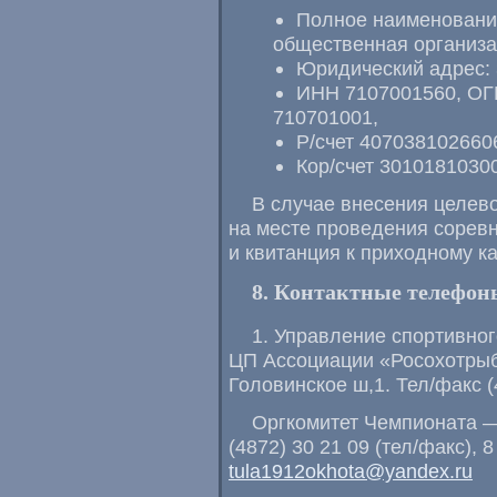
Полное наименовани
общественная организа
Юридический адрес: 3
ИНН 7107001560, ОГ
710701001,
Р/счет 407038102660
Кор/счет 3010181030
В случае внесения целево
на месте проведения сорев
и квитанция к приходному к
8. Контактные телефон
1. Управление спортивно
ЦП Ассоциации «Росохотрыб
Головинское ш,1. Тел/факс
(
Оргкомитет Чемпионата —
(4872) 30 21 09 (тел/факс), 8
tula1912okhota@yandex.ru