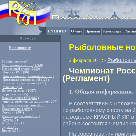
Главная
О лиге
Правила
Календарь
Рейтин
Новости:
Рыболовные нов
Все новости
Рыболовны
2 февраля 2012
-
Рубрики новостей:
Рыболовные новости (1368)
Чемпионат Росс
Рыболовный спорт (2930)
Новости РСЛ (86)
(Регламент)
Положения о соревнованиях (153)
Протоколы соревнований (129)
Отчеты о сревнованиях (211)
Рейтинги (54)
1. Общая информация.
Вокруг рыбалки (1087)
За рубежом (715)
Новости сайта РСЛ (867)
Анонсы рыболовных журналов (207)
В соответствии с Положе
Борьба с браконьерами (650)
Происшествия (698)
по рыболовному спорту на 20
Экология (404)
на водоёме КРАСНЫЙ ЯР в р
Hi-tech для рыбалки (155)
Катера (7)
района состоится Чемпионат
Библиотека (11)
Туризм (3)
Видео (239)
На соревнования приглаш