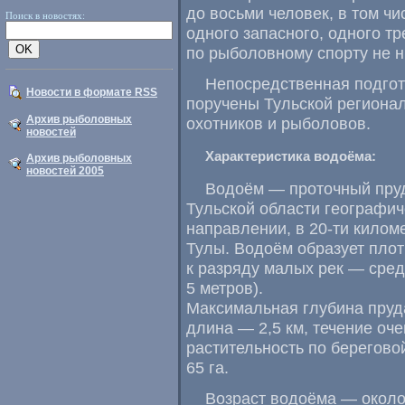
до восьми человек, в том чи
Поиск в новостях:
одного запасного, одного т
по рыболовному спорту не н
Непосредственная подгот
Новости в формате RSS
поручены Тульской региона
Архив рыболовных
охотников и рыболовов.
новостей
Характеристика водоёма:
Архив рыболовных
новостей 2005
Водоём — проточный пруд
Тульской области географич
направлении, в
20-ти
киломе
Тулы. Водоём образует плот
к разряду малых рек — сре
5 метров).
Максимальная глубина пруда
длина — 2,5 км, течение оче
растительность по берегов
65 га.
Возраст водоёма — около 