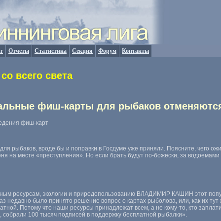
г
Отчеты
Статистика
Секция
Форум
Контакты
со всего света
иальные фиш-карты для рыбаков отменяютс
едения фиш-карт
ля рыбаков, вроде бы и поправки в Госдуме уже приняли. Поясните, чего ожи
 на месте «преступления». Но если брать будут по-божески, за водоемами у
дным ресурсам, экологии и природопользованию ВЛАДИМИР КАШИН этот попу
аз недавно было принято решение вопрос о картах рыболова, или, как их тут 
тной. Потому что наши ресурсы принадлежат всем, а не кому-то, кто заплати
 собрали 100 тысяч подписей в поддержку бесплатной рыбалки».