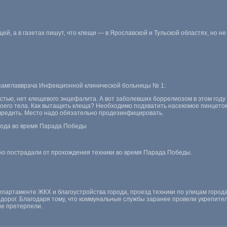
щей, а в газетах пишут, что клещи — в Ярославской и Тульской областях, но н
замглавврача Инфекционной клинической больницы № 1:
частью, нет клещевого энцефалита. А вот заболевших боррелиозом в этом год
оего тела. Как вытащить клеща? Необходимо подхватить насекомое пинцетом
повредить. Место надо обязательно продезинфицировать.
рода во время Парада Победы
зно пострадали от прохождения техники во время Парада Победы.
партаменте ЖКХ и благоустройства города, проезд техники по улицам город
дорог. Благодаря тому, что коммунальные службы заранее провели укрепит
е претерпели.