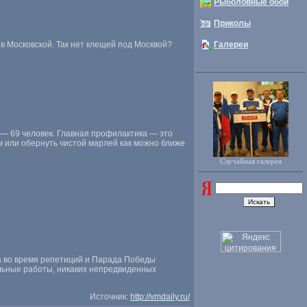
Рыболовные обои
Приколы
е в Московской. Так нет клещей под Москвой?
Галереи
у — 69 человек. Главная профилактика — это
 или обернуть чистой марлей как можно ближе
Случайная галерея
а во время репетиций и Парада Победы
ельные работы, никаких непредвиденных
Источник:
http://vmdaily.ru/