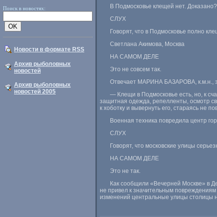
В Подмосковье клещей нет. Доказано?
Поиск в новостях:
СЛУХ
Говорят, что в Подмосковье полно кле
Светлана Акимова, Москва
Новости в формате RSS
НА САМОМ ДЕЛЕ
Архив рыболовных
Это не совсем так.
новостей
Отвечает МАРИНА БАЗАРОВА, к.м.н., 
Архив рыболовных
новостей 2005
— Клещи в Подмосковье есть, но, к с
защитная одежда, репелленты, осмотр св
к хоботку и вывернуть его, стараясь не 
Военная техника повредила центр го
СЛУХ
Говорят, что московские улицы серье
НА САМОМ ДЕЛЕ
Это не так.
Как сообщили «Вечерней Москве» в Де
не привел к значительным повреждениям 
изменений центральные улицы столицы н