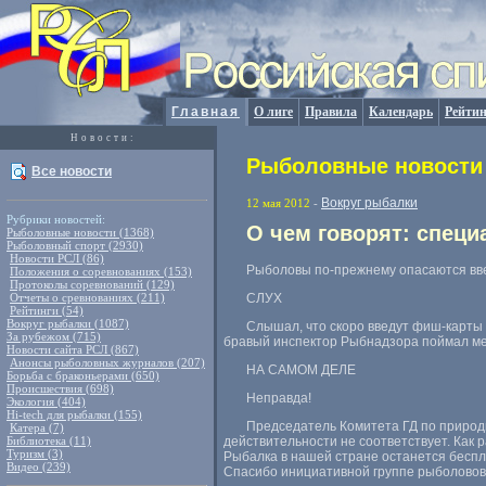
Главная
О лиге
Правила
Календарь
Рейтин
Новости:
Рыболовные новости 
Все новости
Вокруг рыбалки
12 мая 2012
-
Рубрики новостей:
О чем говорят: спец
Рыболовные новости (1368)
Рыболовный спорт (2930)
Новости РСЛ (86)
Рыболовы по-прежнему опасаются вв
Положения о соревнованиях (153)
Протоколы соревнований (129)
Отчеты о сревнованиях (211)
СЛУХ
Рейтинги (54)
Вокруг рыбалки (1087)
Слышал, что скоро введут фиш-карты д
За рубежом (715)
бравый инспектор Рыбнадзора поймал меня
Новости сайта РСЛ (867)
Анонсы рыболовных журналов (207)
НА САМОМ ДЕЛЕ
Борьба с браконьерами (650)
Происшествия (698)
Неправда!
Экология (404)
Hi-tech для рыбалки (155)
Председатель Комитета ГД по приро
Катера (7)
Библиотека (11)
действительности не соответствует. Как р
Туризм (3)
Рыбалка в нашей стране останется беспла
Видео (239)
Спасибо инициативной группе рыболовов,