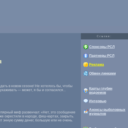
Cсылки:
Спонсоры РСЛ
Партнеры РСЛ
я
Реклама
Обмен линками
дать в новом сезоне! Не хотелось бы, чтобы
Карты глубин
хаживать — может, я бы и согласился...
водоемов
Интервью
Анонсы рыболовных
лярный миф развенчал: «Нет, это сообщение
журналов
же окрестили в народе, фиш-картах, закрыть.
т энную сумму денег, большую или не очень.