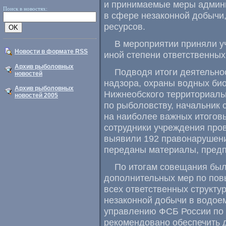
и принимаемые меры админи
Поиск в новостях:
в сфере незаконной добычи
ресурсов.
В мероприятии приняли уч
Новости в формате RSS
иной степени ответственных
Архив рыболовных
Подводя итоги деятельнос
новостей
надзора, охраны водных би
Архив рыболовных
Нижнеобского территориаль
новостей 2005
по рыболовству, начальник
на наиболее важных итоговых
сотрудники учреждения про
выявили 192 правонарушени
переданы материалы, пред
По итогам совещания был
дополнительных мер по по
всех ответственных структу
незаконной добычи в водое
управлению ФСБ России по 
рекомендовано обеспечить 