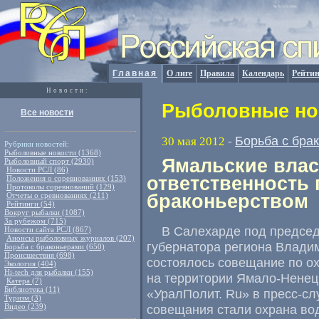
Главная
О лиге
Правила
Календарь
Рейтин
Новости:
Рыболовные нов
Все новости
Борьба с бра
30 мая 2012
-
Рубрики новостей:
Рыболовные новости (1368)
Ямальские влас
Рыболовный спорт (2930)
Новости РСЛ (86)
ответственность 
Положения о соревнованиях (153)
Протоколы соревнований (129)
Отчеты о сревнованиях (211)
браконьерством
Рейтинги (54)
Вокруг рыбалки (1087)
За рубежом (715)
В Салехарде под председ
Новости сайта РСЛ (867)
Анонсы рыболовных журналов (207)
губернатора региона Влади
Борьба с браконьерами (650)
Происшествия (698)
состоялось совещание по о
Экология (404)
Hi-tech для рыбалки (155)
на территории Ямало-Ненецк
Катера (7)
Библиотека (11)
«УралПолит. Ru» в пресс-с
Туризм (3)
Видео (239)
совещания стали охрана во