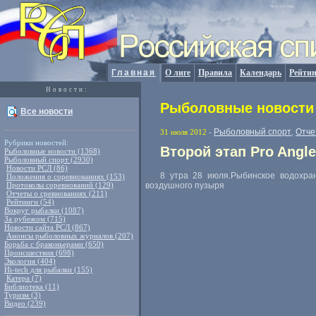
Главная
О лиге
Правила
Календарь
Рейтин
Новости:
Рыболовные новости 
Все новости
Рыболовный спорт
Отче
31 июля 2012
-
,
Рубрики новостей:
Второй этап Pro Angle
Рыболовные новости (1368)
Рыболовный спорт (2930)
Новости РСЛ (86)
8 утра 28 июля.Рыбинское водохра
Положения о соревнованиях (153)
Протоколы соревнований (129)
воздушного пузыря
Отчеты о сревнованиях (211)
Рейтинги (54)
Вокруг рыбалки (1087)
За рубежом (715)
Новости сайта РСЛ (867)
Анонсы рыболовных журналов (207)
Борьба с браконьерами (650)
Происшествия (698)
Экология (404)
Hi-tech для рыбалки (155)
Катера (7)
Библиотека (11)
Туризм (3)
Видео (239)