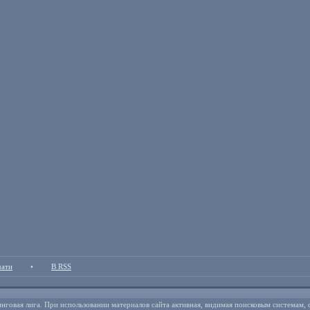
чати
•
В RSS
нговая лига. При использовании материалов сайта активная, видимая поисковым системам, 