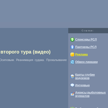
Cсылки:
Спонсоры РСЛ
Партнеры РСЛ
 второго тура (видео)
Реклама
Осиповым. Реанимация судака. Прокалывание
Обмен линками
Карты глубин
водоемов
Интервью
Анонсы рыболовных
журналов