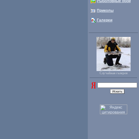
Рыболовные обои
Приколы
Галереи
Случайная галерея