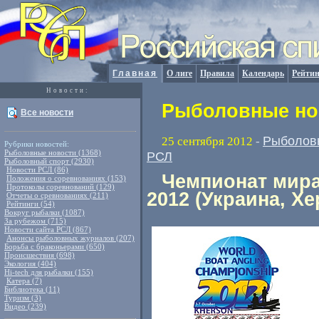
Главная
О лиге
Правила
Календарь
Рейтин
Новости:
Рыболовные нов
Все новости
Рыболов
25 сентября 2012
-
Рубрики новостей:
Рыболовные новости (1368)
РСЛ
Рыболовный спорт (2930)
Новости РСЛ (86)
Чемпионат мира
Положения о соревнованиях (153)
Протоколы соревнований (129)
2012 (Украина, Хе
Отчеты о сревнованиях (211)
Рейтинги (54)
Вокруг рыбалки (1087)
За рубежом (715)
Новости сайта РСЛ (867)
Анонсы рыболовных журналов (207)
Борьба с браконьерами (650)
Происшествия (698)
Экология (404)
Hi-tech для рыбалки (155)
Катера (7)
Библиотека (11)
Туризм (3)
Видео (239)