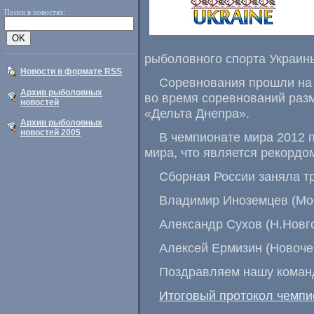
Поиск в новостях:
рыболовного спорта Украин
Новости в формате RSS
Соревнования прошли на р
Архив рыболовных
во время соревнований раз
новостей
«Дельта Днепра».
Архив рыболовных
новостей 2005
В чемпионате мира 2012 
мира, что является рекордо
Сборная России заняла тр
Владимир Иноземцев (Мос
Александр Сухов (Н.Новг
Алексей Ермизин (Новоче
Поздравляем нашу коман
Итоговый протокол чемпи