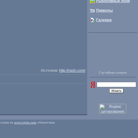
Рыболовные обои
Приколы
Галереи
Источник:
http://rspin.com/
Случайная галерея
ссылка на
www.rspin.com
обязательна