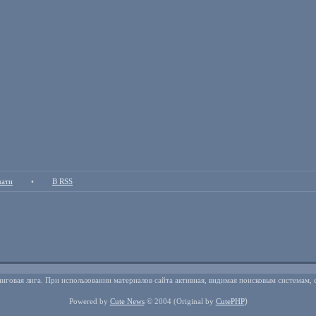
чати
•
В RSS
нговая лига. При использовании материалов сайта активная, видимая поисковым системам, 
)
Powered by
Cute News
© 2004
(Original by
CutePHP