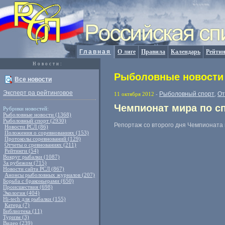
Главная
О лиге
Правила
Календарь
Рейтин
Новости:
Рыболовные новости 
Все новости
Эксперт ра рейтинговое
Рыболовный спорт
От
11 октября 2012
-
,
Чемпионат мира по сп
Рубрики новостей:
Рыболовные новости (1368)
Рыболовный спорт (2930)
Репортаж со второго дня Чемпионата 
Новости РСЛ (86)
Положения о соревнованиях (153)
Протоколы соревнований (129)
Отчеты о сревнованиях (211)
Рейтинги (54)
Вокруг рыбалки (1087)
За рубежом (715)
Новости сайта РСЛ (867)
Анонсы рыболовных журналов (207)
Борьба с браконьерами (650)
Происшествия (698)
Экология (404)
Hi-tech для рыбалки (155)
Катера (7)
Библиотека (11)
Туризм (3)
Видео (239)