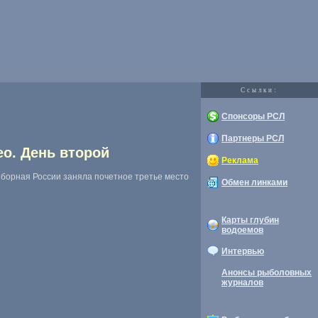
Cсылки:
Спонсоры РСЛ
Партнеры РСЛ
ео. День второй
Реклама
Сборная России заняла почетное третье место
Обмен линками
Карты глубин
водоемов
Интервью
Анонсы рыболовных
журналов