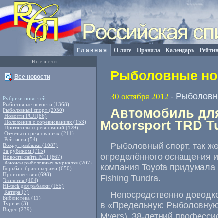
Главная
О лиге
Правила
Календарь
Рейтин
Новости:
Рыболовные нов
Все новости
Рыболовн
30 октября 2012
-
Рубрики новостей:
Рыболовные новости (1368)
Автомобиль для
Рыболовный спорт (2930)
Новости РСЛ (86)
Motorsport TRD T
Положения о соревнованиях (153)
Протоколы соревнований (129)
Отчеты о сревнованиях (211)
Рейтинги (54)
Рыболовный спорт, так же
Вокруг рыбалки (1087)
За рубежом (715)
определённого оснащения и
Новости сайта РСЛ (867)
Анонсы рыболовных журналов (207)
компания Toyota придумала 
Борьба с браконьерами (650)
Происшествия (698)
Fishing Tundra.
Экология (404)
Hi-tech для рыбалки (155)
Катера (7)
Непосредственно доводко
Библиотека (11)
в «Предельную Рыболовную T
Туризм (3)
Видео (239)
Myers),
38-летний
профессио