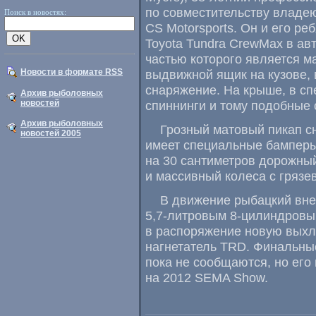
по совместительству влад
Поиск в новостях:
CS Motorsports. Он и его р
Toyota Tundra CrewMax в а
частью которого является 
Новости в формате RSS
выдвижной ящик на кузове, 
снаряжение. На крыше, в сп
Архив рыболовных
новостей
спиннинги и тому подобные 
Архив рыболовных
Грозный матовый пикап 
новостей 2005
имеет специальные бамперы
на 30 сантиметров дорожный
и массивный колеса с грязев
В движение рыбацкий вне
5,7-литровым
8-цилиндров
в распоряжение новую выхл
нагнетатель TRD. Финальные
пока не сообщаются, но его
на 2012 SEMA Show.